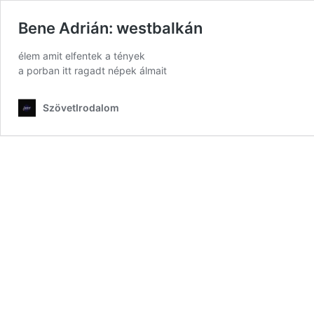
Bene Adrián: westbalkán
élem amit elfentek a tények
a porban itt ragadt népek álmait
SzövetIrodalom