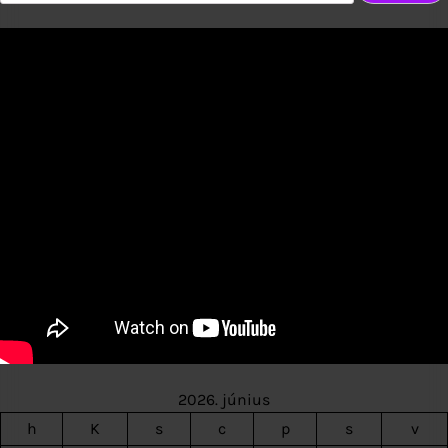
2026. június
h
K
s
c
p
s
v