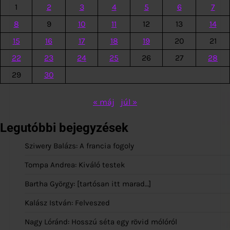
1
2
3
4
5
6
7
8
9
10
11
12
13
14
15
16
17
18
19
20
21
22
23
24
25
26
27
28
29
30
« máj
júl »
Legutóbbi bejegyzések
Sziwery Balázs: A francia fogoly
Tompa Andrea: Kiváló testek
Bartha György: [tartósan itt marad…]
Kalász István: Felveszed
Nagy Lóránd: Hosszú séta egy rövid mólóról