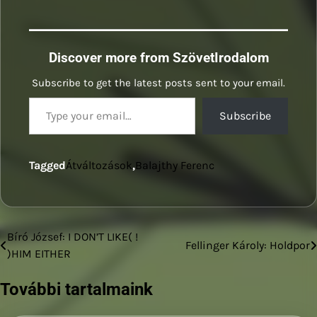
Discover more from SzövetIrodalom
Subscribe to get the latest posts sent to your email.
Type your email…
Subscribe
Tagged
Átváltozások
,
Balajthy Ferenc
Bíró József: I DON’T LIKE( !
Bejegyzés
Fellinger Károly: Holdpor
)HIM EITHER
navigáció
További tartalmaink