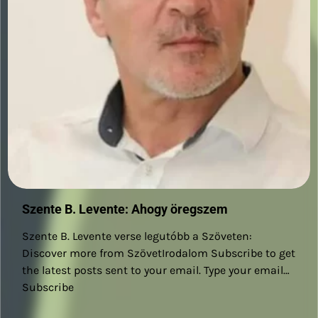
Szente B. Levente: Ahogy öregszem
Szente B. Levente verse legutóbb a Szöveten:
Discover more from SzövetIrodalom Subscribe to get
the latest posts sent to your email. Type your email…
Subscribe