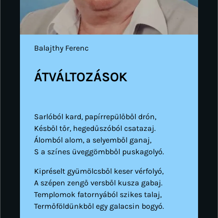
Balajthy Ferenc
ÁTVÁLTOZÁSOK
Sarlóból kard, papírrepülőből drón,
Késből tőr, hegedűszóból csatazaj.
Álomból alom, a selyemből ganaj,
S a színes üveggömbből puskagolyó.
Kipréselt gyümölcsből keser vérfolyó,
A szépen zengő versből kusza gabaj.
Templomok fatornyából szikes talaj,
Termőföldünkből egy galacsin bogyó.