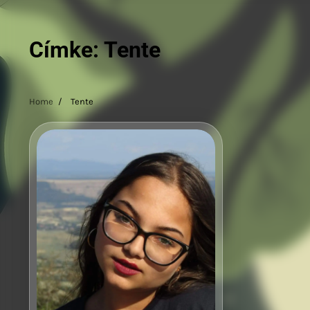
Címke:
Tente
Home
Tente