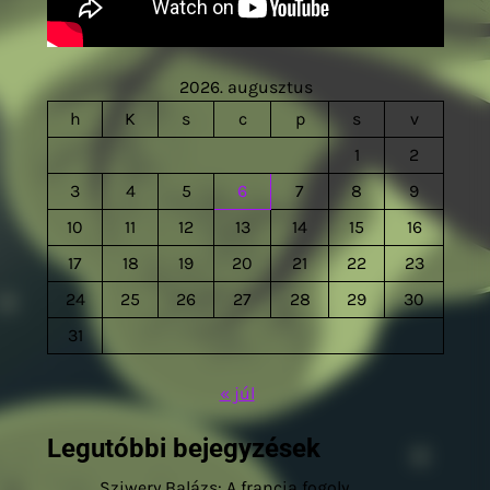
2026. augusztus
h
K
s
c
p
s
v
1
2
3
4
5
6
7
8
9
10
11
12
13
14
15
16
17
18
19
20
21
22
23
24
25
26
27
28
29
30
31
« júl
Legutóbbi bejegyzések
Sziwery Balázs: A francia fogoly