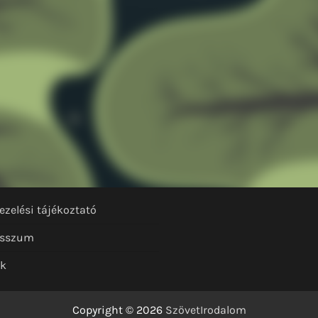
ezelési tájékoztató
esszum
nk
Copyright © 2026
SzövetIrodalom