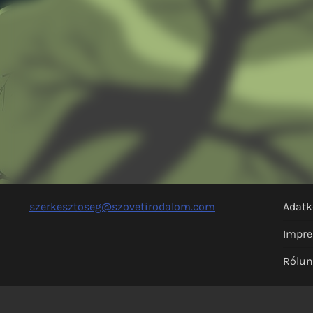
szerkesztoseg@szovetirodalom.com
Adatk
Impr
Rólu