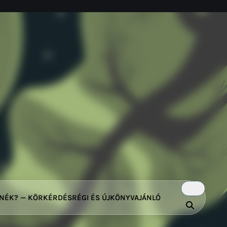
TNÉK? — KÖRKÉRDÉS
RÉGI ÉS ÚJ
KÖNYVAJÁNLÓ