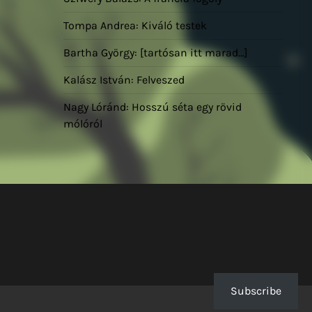
Tompa Andrea: Kiváló testek
Bartha György: [tartósan itt marad…]
Kalász István: Felveszed
Nagy Lóránd: Hosszú séta egy rövid
mólóról
Subscribe