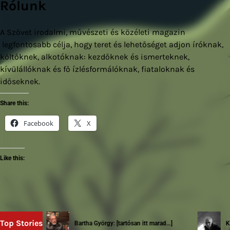
Rólunk
A Szövet irodalmi, művészeti és közéleti magazin
legfontosabb célja, hogy teret és lehetőséget adjon íróknak,
költőknek, alkotóknak: kezdőknek és ismerteknek,
kívülállóknak és fő ízlésformálóknak, fiataloknak és
időseknek.
Share this:
Facebook
X
Like this:
Top Stories
Bartha György: [tartósan itt marad…]
Kalá