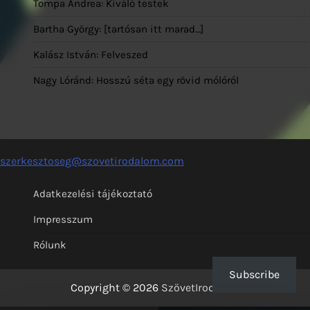
Tompa Andrea: Kiváló testek
Bartha György: [tartósan itt marad…]
Kalász István: Felveszed
Nagy Lóránd: Hosszú séta egy rövid mólóról
szerkesztoseg@szovetirodalom.com
Adatkezelési tájékoztató
Impresszum
Rólunk
Subscribe
Copyright © 2026
SzövetIrodalom