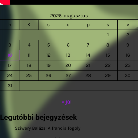
2026. augusztus
h
K
s
c
p
s
v
1
2
3
4
5
6
7
8
9
10
11
12
13
14
15
16
17
18
19
20
21
22
23
24
25
26
27
28
29
30
31
« júl
Legutóbbi bejegyzések
Sziwery Balázs: A francia fogoly