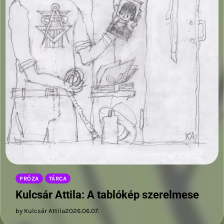
PRÓZA
TÁRCA
Kulcsár Attila: A tablókép szerelmese
by Kulcsár Attila
2026.06.07.