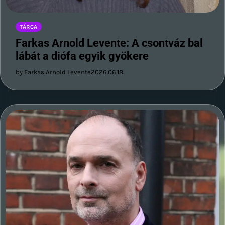
TÁRCA
Farkas Arnold Levente: A csontváz bal
lábát a diófa egyik gyökere
by Farkas Arnold Levente
2026.06.18.