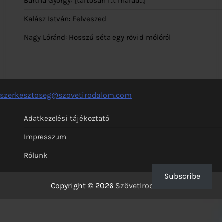
Bartha György: [tartósan itt marad…]
Kalász István: Felveszed
Nagy Lóránd: Hosszú séta egy rövid mólóról
szerkesztoseg@szovetirodalom.com
Adatkezelési tájékoztató
Impresszum
Rólunk
Subscribe
Copyright © 2026
SzövetIrodalom