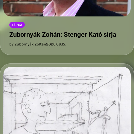
TÁRCA
Zubornyák Zoltán: Stenger Kató sírja
by Zubornyák Zoltán
2026.06.15.