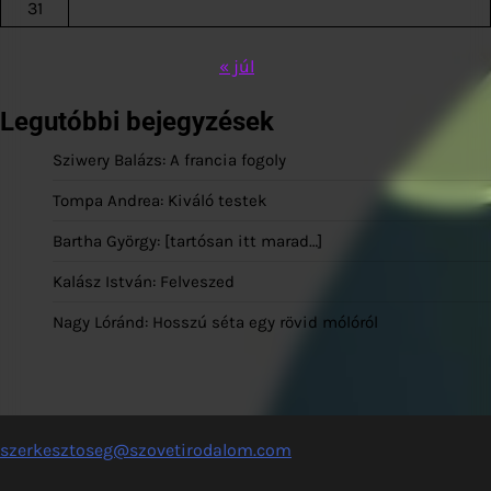
31
« júl
Legutóbbi bejegyzések
Sziwery Balázs: A francia fogoly
Tompa Andrea: Kiváló testek
Bartha György: [tartósan itt marad…]
Kalász István: Felveszed
Nagy Lóránd: Hosszú séta egy rövid mólóról
szerkesztoseg@szovetirodalom.com