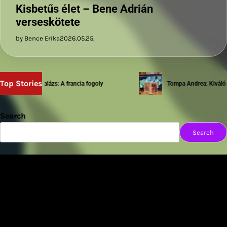
Kisbetűs élet – Bene Adrián
verseskötete
by Bence Erika
2026.05.25.
Top Stories
Sziwery Balázs: A francia fogoly
Tompa Andrea: Kiváló tes
Search
Search