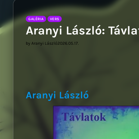
GALÉRIA
VERS
Aranyi László: Távl
by Aranyi László
2026.05.17.
Aranyi László