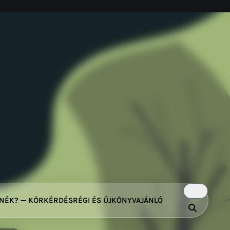
TNÉK? — KÖRKÉRDÉS
RÉGI ÉS ÚJ
KÖNYVAJÁNLÓ