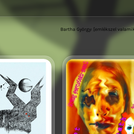
Bartha György: [emlékszel valami