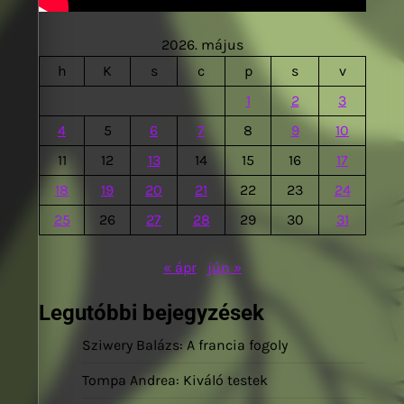
2026. május
h
K
s
c
p
s
v
1
2
3
4
5
6
7
8
9
10
11
12
13
14
15
16
17
18
19
20
21
22
23
24
25
26
27
28
29
30
31
« ápr
jún »
Legutóbbi bejegyzések
Sziwery Balázs: A francia fogoly
Tompa Andrea: Kiváló testek