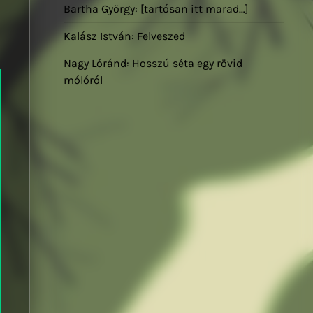
Bartha György: [tartósan itt marad…]
Kalász István: Felveszed
Nagy Lóránd: Hosszú séta egy rövid
mólóról