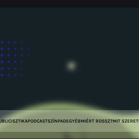
UBLICISZTIKA
PODCAST
SZÍNPAD
EGYÉB
MIÉRT ROSSZ?
MIT SZERE