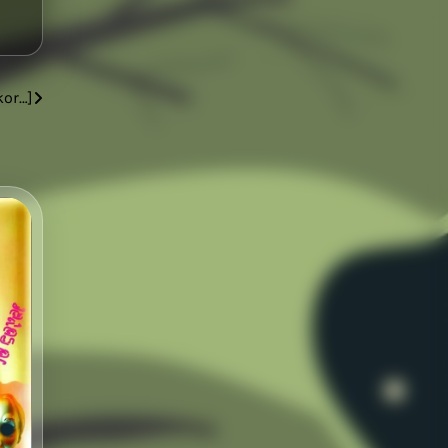
kor…]