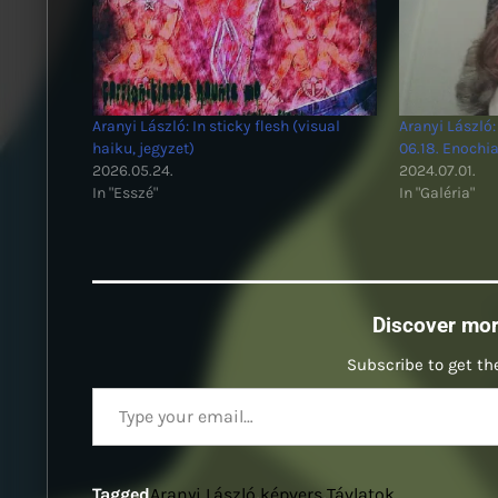
Aranyi László: In sticky flesh (visual
Aranyi László:
haiku, jegyzet)
06.18. Enochia
2026.05.24.
2024.07.01.
In "Esszé"
In "Galéria"
Discover mo
Subscribe to get the
Type your email…
Tagged
Aranyi László
,
képvers
,
Távlatok