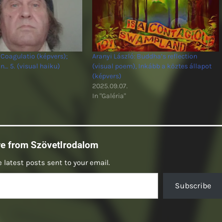
 Coagulatio (képvers);
Aranyi László: Buddha’s reflection
n… 5. (visual haiku)
(visual poem), Inkább a köztes állapot
(képvers)
2025.09.07.
In "Galéria"
re from SzövetIrodalom
 latest posts sent to your email.
Subscribe