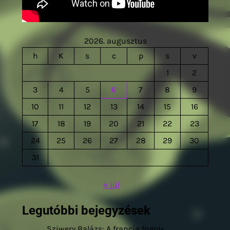
2026. augusztus
h
K
s
c
p
s
v
1
2
3
4
5
6
7
8
9
10
11
12
13
14
15
16
17
18
19
20
21
22
23
24
25
26
27
28
29
30
31
« júl
Legutóbbi bejegyzések
Sziwery Balázs: A francia fogoly