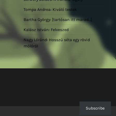
Tompa Andrea: Kiváló testek
Bartha György: [tartósan itt marad…]
Kalász István: Felveszed
Nagy Lóránd: Hosszú séta egy rövid
mólóról
Subscribe