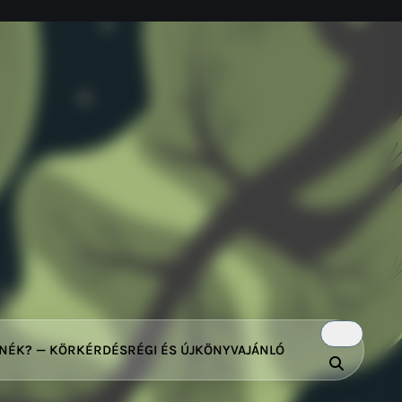
TNÉK? — KÖRKÉRDÉS
RÉGI ÉS ÚJ
KÖNYVAJÁNLÓ