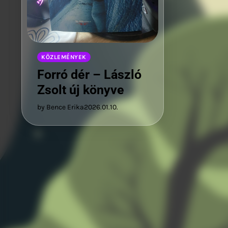
KÖZLEMÉNYEK
Forró dér – László
Zsolt új könyve
by Bence Erika
2026.01.10.