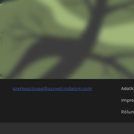
szerkesztoseg@szovetirodalom.com
Adatk
Impr
Rólu