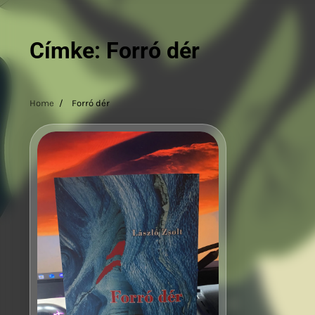
Címke:
Forró dér
Home
Forró dér