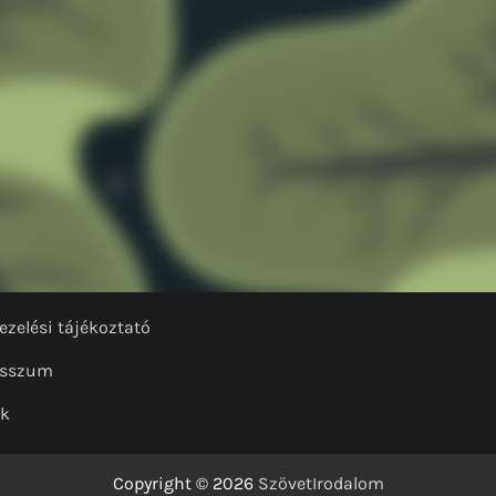
ezelési tájékoztató
esszum
nk
Copyright © 2026
SzövetIrodalom