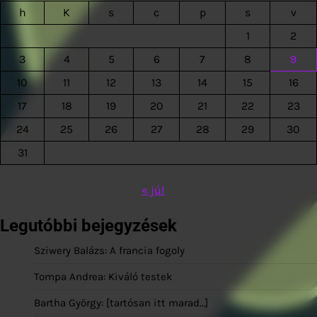
h
K
s
c
p
s
v
1
2
3
4
5
6
7
8
9
10
11
12
13
14
15
16
17
18
19
20
21
22
23
24
25
26
27
28
29
30
31
« júl
Legutóbbi bejegyzések
Sziwery Balázs: A francia fogoly
Tompa Andrea: Kiváló testek
Bartha György: [tartósan itt marad…]