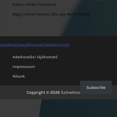
Kalász István: Felveszed
Nagy Lóránd: Hosszú séta egy rövid mólóról
szerkesztoseg@szovetirodalom.com
Adatkezelési tájékoztató
Impresszum
Rólunk
Subscribe
Copyright © 2026
SzövetIrodalom