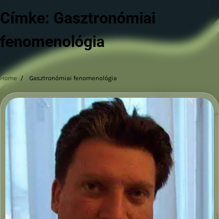
Címke:
Gasztronómiai
fenomenológia
Home
Gasztronómiai fenomenológia