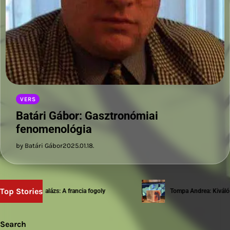
VERS
Batári Gábor: Gasztronómiai
fenomenológia
by Batári Gábor
2025.01.18.
Top Stories
Sziwery Balázs: A francia fogoly
Tompa Andrea: Kiváló te
Search