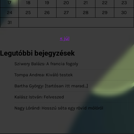
17
18
19
20
21
22
23
24
25
26
27
28
29
30
31
« júl
Legutóbbi bejegyzések
Sziwery Balázs: A francia fogoly
Tompa Andrea: Kiváló testek
Bartha György: [tartósan itt marad…]
Kalász István: Felveszed
Nagy Lóránd: Hosszú séta egy rövid mólóról