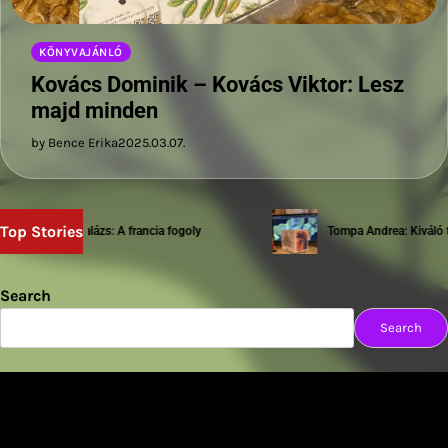
KÖNYVAJÁNLÓ
Kovács Dominik – Kovács Viktor: Lesz
majd minden
by Bence Erika
2025.03.07.
Top Stories
Sziwery Balázs: A francia fogoly
Tompa Andrea: Kiváló tes
Search
Search