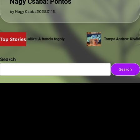
Nagy Csaba: Pontos
by Nagy Csaba
2025.01.15.
Top Stories
Sziwery Balázs: A francia fogoly
Tompa Andrea: Kiváló te
Search
Search