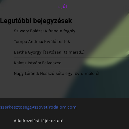
« júl
Legutóbbi bejegyzések
Sziwery Balázs: A francia fogoly
Tompa Andrea: Kiváló testek
Bartha György: [tartósan itt marad…]
Kalász István: Felveszed
Nagy Lóránd: Hosszú séta egy rövid mólóról
szerkesztoseg@szovetirodalom.com
Adatkezelési tájékoztató