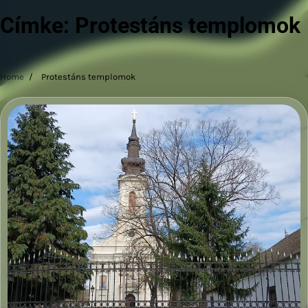
Címke:
Protestáns templomok
Home
Protestáns templomok