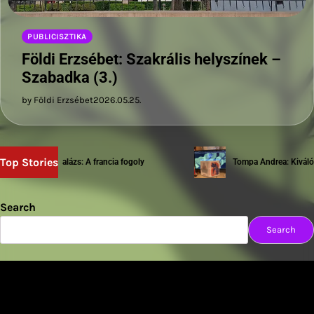
PUBLICISZTIKA
Földi Erzsébet: Szakrális helyszínek –
Szabadka (3.)
by Földi Erzsébet
2026.05.25.
Top Stories
Sziwery Balázs: A francia fogoly
Tompa Andrea: Kiváló te
Search
Search