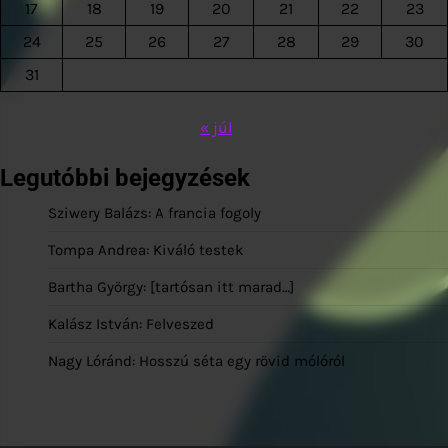
17
18
19
20
21
22
23
24
25
26
27
28
29
30
31
« júl
Legutóbbi bejegyzések
Sziwery Balázs: A francia fogoly
Tompa Andrea: Kiváló testek
Bartha György: [tartósan itt marad…]
Kalász István: Felveszed
Nagy Lóránd: Hosszú séta egy rövid mólóról