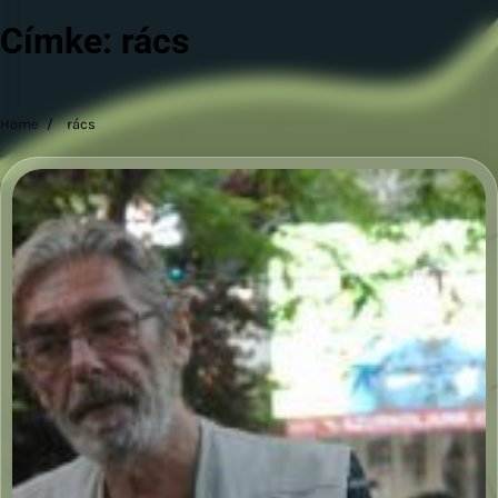
Címke:
rács
Home
rács