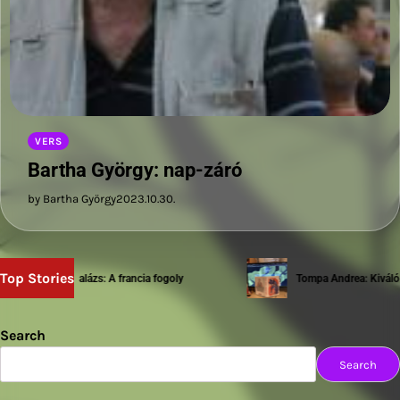
VERS
Bartha György: nap-záró
by Bartha György
2023.10.30.
Top Stories
Sziwery Balázs: A francia fogoly
Tompa Andrea: Kiváló te
Search
Search