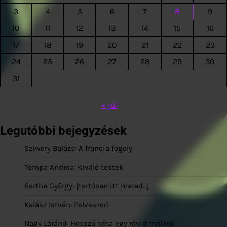
3
4
5
6
7
8
9
10
11
12
13
14
15
16
17
18
19
20
21
22
23
24
25
26
27
28
29
30
31
« júl
Legutóbbi bejegyzések
Sziwery Balázs: A francia fogoly
Tompa Andrea: Kiváló testek
Bartha György: [tartósan itt marad…]
Kalász István: Felveszed
Nagy Lóránd: Hosszú séta egy rövid mólóról