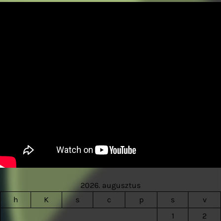
2026. augusztus
h
K
s
c
p
s
v
1
2