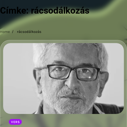
Címke:
rácsodálkozás
Home
rácsodálkozás
VERS