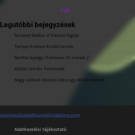
« júl
Legutóbbi bejegyzések
Sziwery Balázs: A francia fogoly
Tompa Andrea: Kiváló testek
Bartha György: [tartósan itt marad…]
Kalász István: Felveszed
Nagy Lóránd: Hosszú séta egy rövid mólóról
szerkesztoseg@szovetirodalom.com
Adatkezelési tájékoztató