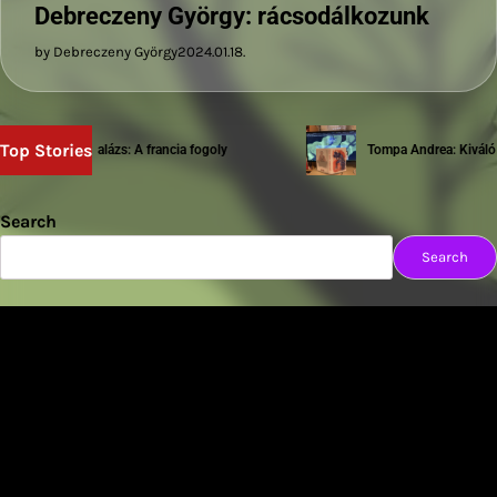
Debreczeny György: rácsodálkozunk
by Debreczeny György
2024.01.18.
Top Stories
Sziwery Balázs: A francia fogoly
Tompa Andrea: Kiváló te
Search
Search