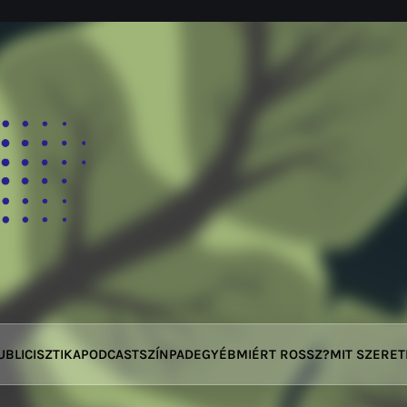
UBLICISZTIKA
PODCAST
SZÍNPAD
EGYÉB
MIÉRT ROSSZ?
MIT SZERE