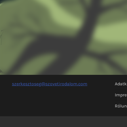
szerkesztoseg@szovetirodalom.com
Adatk
Impr
Rólu