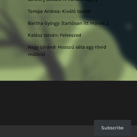
Tompa Andrea: Kiváló testek
Bartha György: [tartósan itt marad…]
Kalász István: Felveszed
Nagy Lóránd: Hosszú séta egy rövid
mólóról
Subscribe