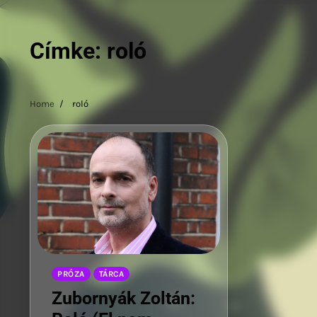
Címke:
roló
Home
roló
PRÓZA
TÁRCA
Zubornyák Zoltán: