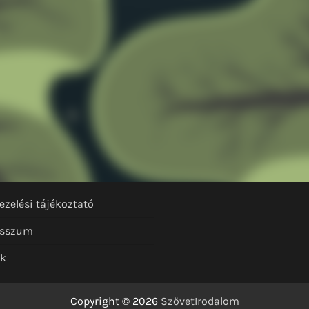
ezelési tájékoztató
esszum
nk
Copyright © 2026
SzövetIrodalom