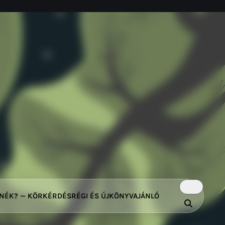
TNÉK? — KÖRKÉRDÉS
RÉGI ÉS ÚJ
KÖNYVAJÁNLÓ