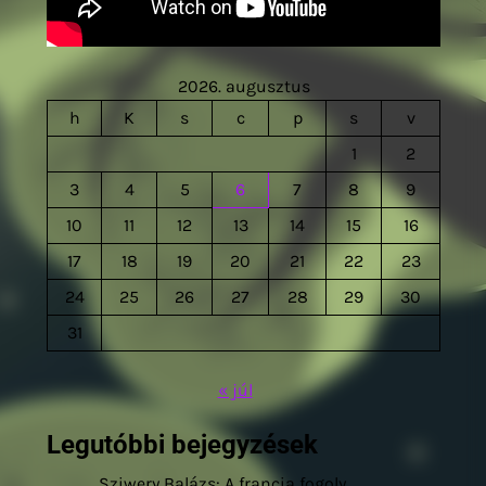
2026. augusztus
h
K
s
c
p
s
v
1
2
3
4
5
6
7
8
9
10
11
12
13
14
15
16
17
18
19
20
21
22
23
24
25
26
27
28
29
30
31
« júl
Legutóbbi bejegyzések
Sziwery Balázs: A francia fogoly