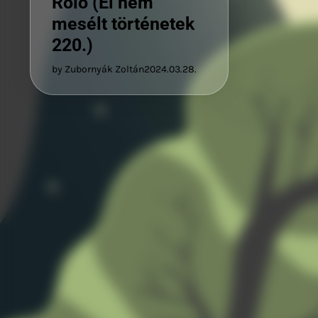
Roló (El nem
mesélt történetek
220.)
by Zubornyák Zoltán
2024.03.28.