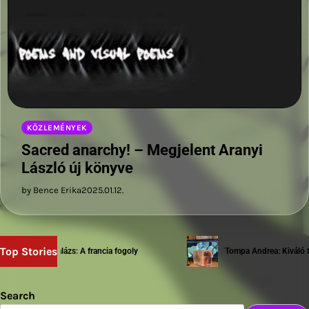
KÖZLEMÉNYEK
Sacred anarchy! – Megjelent Aranyi
László új könyve
by Bence Erika
2025.01.12.
Top Stories
Sziwery Balázs: A francia fogoly
Tompa Andrea: Kiváló tes
Search