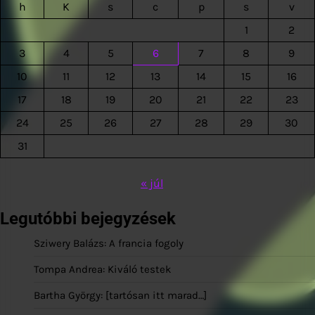
h
K
s
c
p
s
v
1
2
3
4
5
6
7
8
9
10
11
12
13
14
15
16
17
18
19
20
21
22
23
24
25
26
27
28
29
30
31
« júl
Legutóbbi bejegyzések
Sziwery Balázs: A francia fogoly
Tompa Andrea: Kiváló testek
Bartha György: [tartósan itt marad…]