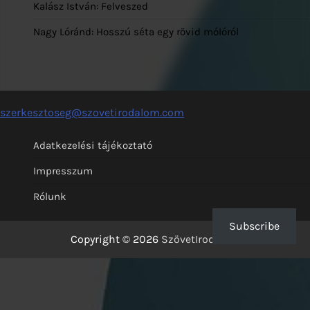
Kalász István: Felveszed
Nagy Lóránd: Hosszú séta egy rövid mólóról
szerkesztoseg@szovetirodalom.com
Adatkezelési tájékoztató
Impresszum
Rólunk
Subscribe
Copyright © 2026
SzövetIrodalom