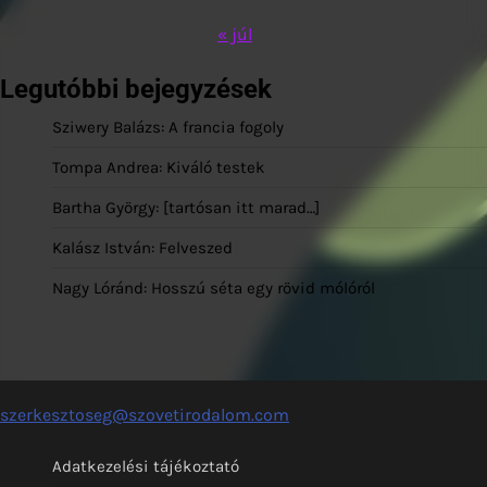
« júl
Legutóbbi bejegyzések
Sziwery Balázs: A francia fogoly
Tompa Andrea: Kiváló testek
Bartha György: [tartósan itt marad…]
Kalász István: Felveszed
Nagy Lóránd: Hosszú séta egy rövid mólóról
szerkesztoseg@szovetirodalom.com
Adatkezelési tájékoztató