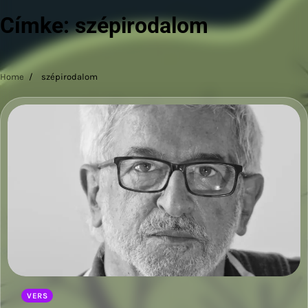
Címke:
szépirodalom
Home
szépirodalom
VERS