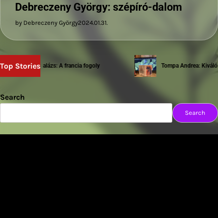
Debreczeny György: szépíró-dalom
by Debreczeny György
2024.01.31.
Top Stories
Sziwery Balázs: A francia fogoly
Tompa Andrea: Kiváló te
Search
Search