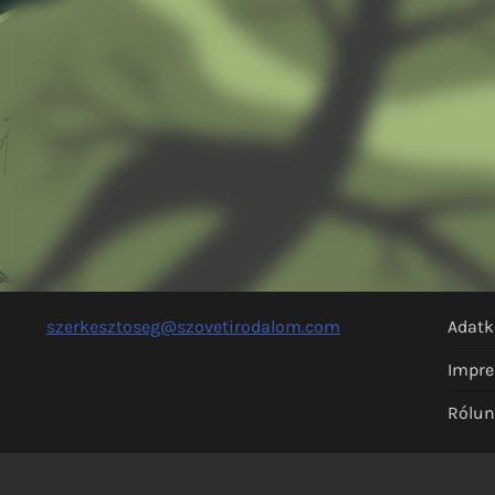
szerkesztoseg@szovetirodalom.com
Adatk
Impr
Rólu