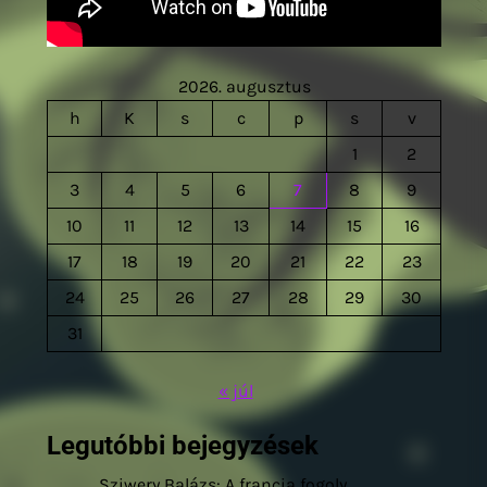
2026. augusztus
h
K
s
c
p
s
v
1
2
3
4
5
6
7
8
9
10
11
12
13
14
15
16
17
18
19
20
21
22
23
24
25
26
27
28
29
30
31
« júl
Legutóbbi bejegyzések
Sziwery Balázs: A francia fogoly