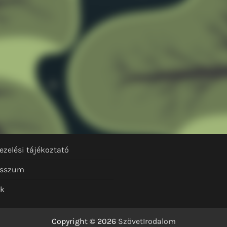
ezelési tájékoztató
esszum
nk
Copyright © 2026
SzövetIrodalom