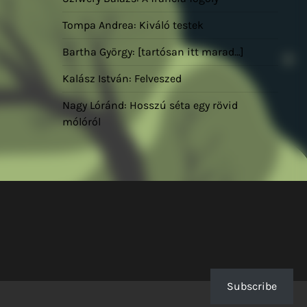
Tompa Andrea: Kiváló testek
Bartha György: [tartósan itt marad…]
Kalász István: Felveszed
Nagy Lóránd: Hosszú séta egy rövid
mólóról
Subscribe