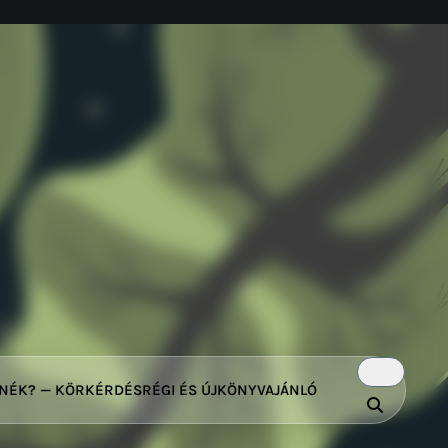
TNÉK? — KÖRKÉRDÉS
RÉGI ÉS ÚJ
KÖNYVAJÁNLÓ