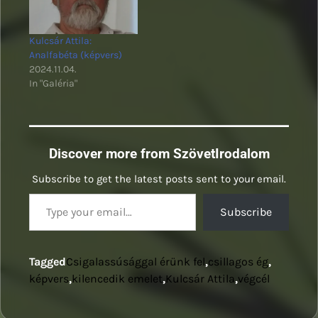
Kulcsár Attila:
Analfabéta (képvers)
2024.11.04.
In "Galéria"
Discover more from SzövetIrodalom
Subscribe to get the latest posts sent to your email.
Type your email…
Subscribe
Tagged
Csigalassúsággal érünk fel
,
csillagos ég
,
képvers
,
kilencedik emelet
,
Kulcsár Attila
,
végcél