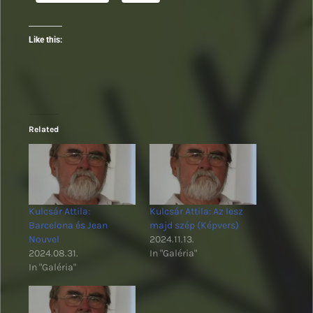
Like this:
Related
Kulcsár Attila:
Kulcsár Attila: Az lesz
Barcelona és Jean
majd szép (Képvers)
Nouvel
2024.11.13.
2024.08.31.
In "Galéria"
In "Galéria"