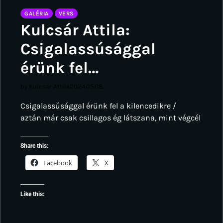
GALÉRIA
VERS
Kulcsár Attila:
Csigalassúsággal
érünk fel…
by Kulcsár Attila
2024.05.08.
Csigalassúsággal érünk fel a kilencedikre /
aztán már csak csillagos ég látszana, mint végcél
Share this:
Facebook
X
Like this: