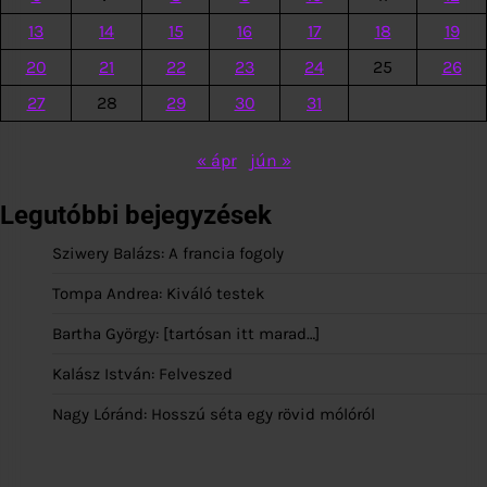
13
14
15
16
17
18
19
20
21
22
23
24
25
26
27
28
29
30
31
« ápr
jún »
Legutóbbi bejegyzések
Sziwery Balázs: A francia fogoly
Tompa Andrea: Kiváló testek
Bartha György: [tartósan itt marad…]
Kalász István: Felveszed
Nagy Lóránd: Hosszú séta egy rövid mólóról