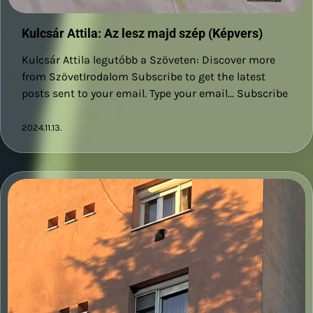
Kulcsár Attila: Az lesz majd szép (Képvers)
Kulcsár Attila legutóbb a Szöveten: Discover more
from SzövetIrodalom Subscribe to get the latest
posts sent to your email. Type your email… Subscribe
2024.11.13.