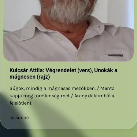
Kulcsár Attila: Végrendelet (vers), Unokák a
mágnesen (rajz)
Súgok, mindig a mágneses mezőkben. / Menta
kapja meg töretlenségimet / Arany dalaimból a
felelőtlent
2024.01.30.