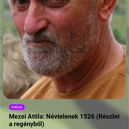
PRÓZA
Mezei Attila: Névtelenek 1526 (Részlet
a regényből)