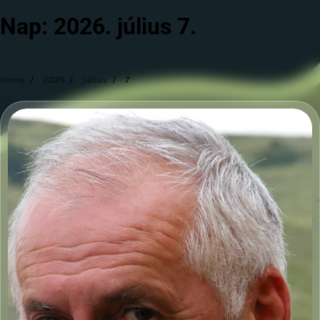
Nap:
2026. július 7.
Home
2026
július
7