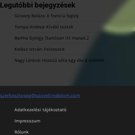
Legutóbbi bejegyzések
Sziwery Balázs: A francia fogoly
Tompa Andrea: Kiváló testek
Bartha György: [tartósan itt marad…]
Kalász István: Felveszed
Nagy Lóránd: Hosszú séta egy rövid mólóról
szerkesztoseg@szovetirodalom.com
Adatkezelési tájékoztató
Impresszum
Rólunk