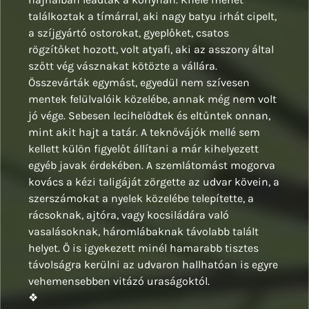
találkoztak a tímárral, aki nagy batyu irhát cipelt,
a szíjgyártó ostorokat, gyeplőket, csatos
rögzítőket hozott, volt atyafi, aki az asszony által
szőtt vég vásznakat kötözte a vállára.
Összevárták egymást, egyedül nem szívesen
mentek felülvalóik közelébe, annak még nem volt
jó vége. Sebesen lecihelődtek és eltűntek onnan,
mint akit hajt a tatár. A teknővájók mellé sem
kellett külön figyelőt állítani a már kihelyezett
egyéb javak érdekében. A szemlátomást mogorva
kovács a kézi taligáját zörgette az udvar kövein, a
szerszámokat a nyelek közelébe telepítette, a
rácsoknak, ajtóra, vagy kocsiládára való
vasalásoknak, háromlábaknak távolabb talált
helyet. Ő is igyekezett minél hamarabb tisztes
távolságra kerülni az udvaron hallhatóan is egyre
vehemensebben vitázó uraságoktól.
❖