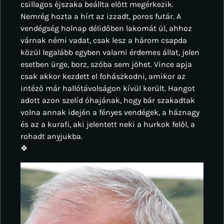
csillagos éjszaka beállta előtt megérkezik.
Nemrég hozta a hírt az izzadt, poros futár. A
vendégség holnap délidőben lakomát ül, ahhoz
várnak némi vadat, csak lesz a három csapda
közül legalább egyben valami érdemes állat, jelen
esetben ürge, borz, szóba sem jöhet. Vince apja
csak akkor kezdett el fohászkodni, amikor az
intéző már hallótávolságon kívül került. Hangot
adott azon szelíd óhajának, hogy bár szakadtak
volna annak idején a fényes vendégek, a háznagy
és az a kurafi, aki jelentett neki a hurkok felől, a
rohadt anyjukba.
❖