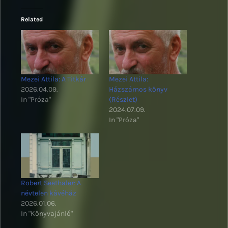
Related
Mezei Attila: A Titkár
Mezei Attila:
2026.04.09.
Házszámos könyv
In "Próza"
(Részlet)
2024.07.09.
In "Próza"
Robert Seethaler: A
névtelen kávéház
2026.01.06.
In "Könyvajánló"