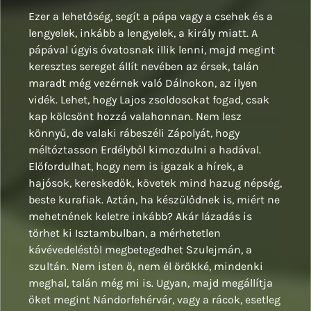
Ezer a lehetőség, segít a pápa vagy a csehek és a
lengyelek, inkább a lengyelek, a király miatt. A
pápával úgyis óvatosnak illik lenni, majd megint
keresztes sereget állít nevében az érsek, talán
maradt még vezérnek való Dálnokon, az ilyen
vidék. Lehet, hogy Lajos zsoldosokat fogad, csak
kap kölcsönt hozzá valahonnan. Nem lesz
könnyű, de valaki rábeszéli Zápolyát, hogy
méltóztasson Erdélyből kimozdulni a hadával.
Előfordulhat, hogy nem is igazak a hírek, a
hajósok, kereskedők, követek mind hazug népség,
beste kurafiak. Aztán, ha készülődnek is, miért ne
mehetnének keletre inkább? Akár lázadás is
törhet ki Isztambulban, a mérhetetlen
kávévedeléstől megbetegedhet Szulejmán, a
szultán. Nem isten ő, nem él örökké, mindenki
meghal, talán még mi is. Ugyan, majd megállítja
őket megint Nándorfehérvár, vagy a rácok, esetleg