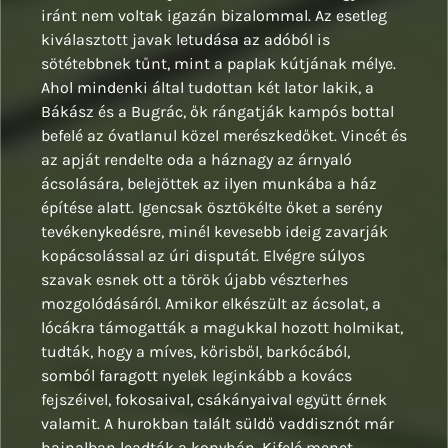
iránt nem voltak igazán bizalommal. Az esetleg
kiválasztott javak letudása az adóból is
sötétebbnek tűnt, mint a paplak kútjának mélye.
Ahol mindenki által tudottan két lator lakik, a
Bákász és a Bugrác, ők rángatják kampós bottal
befelé az óvatlanul közel merészkedőket. Vincét és
az apját rendelte oda a háznagy az árnyaló
ácsolására, belejöttek az ilyen munkába a ház
építése alatt. Igencsak ösztökélte őket a serény
tevékenykedésre, minél kevesebb ideig zavarják
kopácsolással az úri disputát. Elvégre súlyos
szavak esnek ott a török újabb vészterhes
mozgolódásáról. Amikor elkészült az ácsolat, a
lócákra támogatták a magukkal hozott holmikat,
tudták, hogy a míves, kőrisből, barkócából,
somból faragott nyelek leginkább a kovács
fejszéivel, fokosaival, csákányaival együtt érnek
valamit. A hurokban talált süldő vaddisznót már
hajnalban leadták a konyhán. Kifelé menet