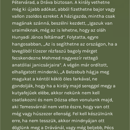
Pétervárad, a Dráva biztosan. A király vethetne
még ki újabb adókat, abból fizethetne bajor vagy
vallon zsoldos ezreket. A házigazda, mintha csak
magának szánná, beszélni kezdett, „Igazuk van
uraiméknak, még az is lehetne, hogy az oláh
Hunyadi János feltámad”. Folytatta, egyre
hangosabban, „Az is segíthetne az országon, ha a
levegőből tízezer rézfaszú bagoly mérget
fecskendezne Mehmed nagyvezír rettegő
anatóliai janicsárjaira”. A végén már ordított,
elhallgatott mindenki, „A Belzebub hágja meg
magukat a kéntől kéklő öles farkával, ne
gondolják, hogy ha a király majd sereggel megy a
kutyafejűek elébe, akkor nekünk nem kell
csatlakozni és nem Dózsa ellen vonulunk majd,
aki Temesvárnál nem vette észre, hogy van ott
még vagy húszezer ellenség. Fel kell készülnünk
erre, ha nem tesszük, akkor mindnyájan ott
döglünk meg a Drávánál, vagy még beljebb, Pécs