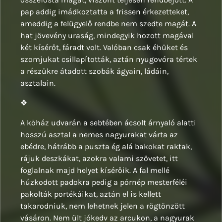
pap addig imádkoztatta a frissen érkezetteket,
ameddig a felügyelő rendbe nem szedte magát. A
hat jövevény uraság, mindegyik hozott magával
két kísérőt, fáradt volt. Valóban csak éhüket és
szomjukat csillapították, aztán nyugovóra tértek
a részükre átadott szobák ágyain, ládáin,
asztalain.
❖
A kőház udvarán a sebtében ácsolt árnyaló alatti
hosszú asztal a nemes nagyurakat várta az
ebédre, hátrább a puszta ég alá bakokat raktak,
rájuk deszkákat, azokra valami szövetet, itt
foglalnak majd helyet kísérőik. A fal mellé
húzkodott padokra pedig a pórnép mesterféléi
pakolták portékáikat, aztán el is kellett
takarodniuk, nem lehetnek jelen a rögtönzött
vásáron. Nem ült jókedv az arcukon, a nagyurak