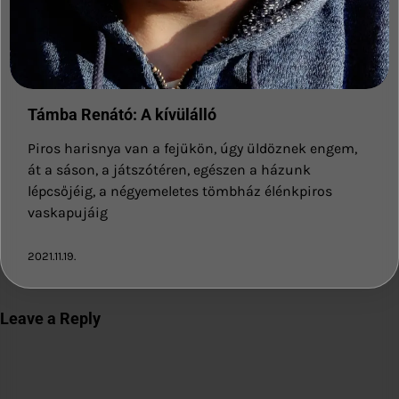
Támba Renátó: A kívülálló
Piros harisnya van a fejükön, úgy üldöznek engem,
át a sáson, a játszótéren, egészen a házunk
lépcsőjéig, a négyemeletes tömbház élénkpiros
vaskapujáig
2021.11.19.
Leave a Reply