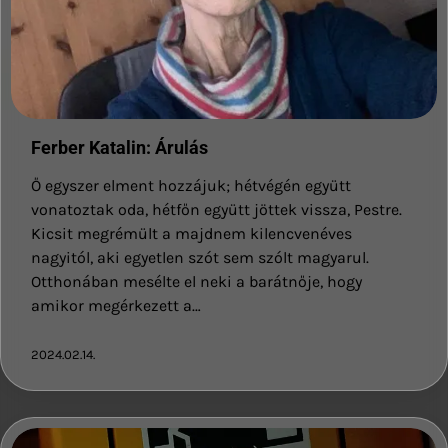
Ferber Katalin: Árulás
Ő egyszer elment hozzájuk; hétvégén együtt
vonatoztak oda, hétfőn együtt jöttek vissza, Pestre.
Kicsit megrémült a majdnem kilencvenéves
nagyitól, aki egyetlen szót sem szólt magyarul.
Otthonában mesélte el neki a barátnője, hogy
amikor megérkezett a…
2024.02.14.