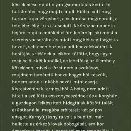
késlekedése miatt olyan gyomorfájás kerítette
hatalmába, hogy majd elájult. Hiába ivott meg
három kupa vörösbort, a csikarása megmaradt, a
tetejébe félig le is ittasodott. A kőházba naponta
bejáró, napi teendőket ellátó fehérnép, aki most a
szerény vacsoráltatás miatt még két segítséget is
hozott, sebtében hazaszaladt bodzalekvárért. A
hasfájós úrfélének a lelkére kötötte, hogy egyen
meg belőle két kanállal, de lehetőleg az illemhely
közelében, mivel a főzet nem a szokásos,
majdnem faméretű bodza bogyóiból készült,
hanem annak inkább bozót, mint cserje
kistestvérének terméséből. A beteg nem adott
hitelt a szélfútta asszonybeszédnek és a konyhán,
a gazdagon felkészített hidegtálak között talált
ezüstkanállal magába erőltetett két púpos
adagot. Karnyújtásnyira volt a buditól, már
hallotta az érkező lovak dobogását, amikor
összefosta magát, viszont teljesen rendbejött. A