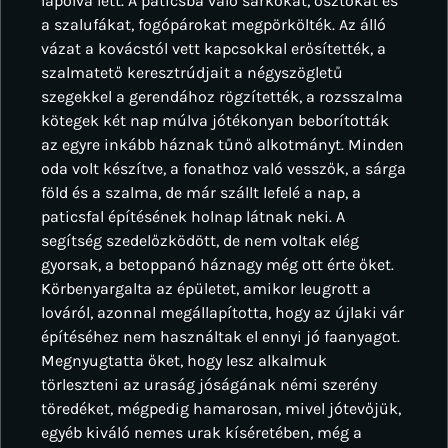
lapolva lett. A paticsba való sarkokat, osztókat és
a szalufákat, fogópárokat megpörkölték. Az álló
vázat a kovácstól vett kapcsokkal erősítették, a
szalmatető keresztrúdjait a négyszögletű
szegekkel a gerendához rögzítették, a rozsszalma
kötegek két nap múlva jótékonyan beborították
az egyre inkább háznak tűnő alkotmányt. Minden
oda volt készítve, a fonathoz való vesszők, a sárga
föld és a szalma, de már szállt lefelé a nap, a
paticsfal építésének holnap látnak neki. A
segítség szedelőzködött, de nem voltak elég
gyorsak, a betoppanó háznagy még ott érte őket.
Körbenyargalta az épületet, amikor leugrott a
lováról, azonnal megállapította, hogy az újlaki vár
építéséhez nem használtak el ennyi jó faanyagot.
Megnyugtatta őket, hogy lesz alkalmuk
törleszteni az uraság jóságának némi szerény
töredéket, mégpedig hamarosan, mivel jótevőjük,
egyéb kiváló nemes urak kíséretében, még a