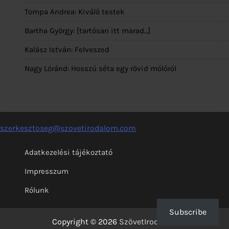
Tompa Andrea: Kiváló testek
Bartha György: [tartósan itt marad…]
Kalász István: Felveszed
Nagy Lóránd: Hosszú séta egy rövid mólóról
szerkesztoseg@szovetirodalom.com
Adatkezelési tájékoztató
Impresszum
Rólunk
Subscribe
Copyright © 2026
SzövetIrodalom