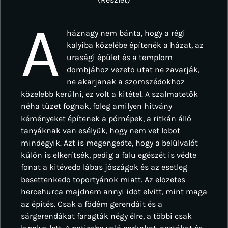
A
háznagy nem bánta, hogy a régi
kalyiba közelébe építenék a házat, az
urasági épület és a templom
dombjához vezető utat ne zavarják,
ne akarjanak a szomszédokhoz
közelebb kerülni, ez volt a kitétel. A szalmatetők
néha tüzet fognak, főleg amilyen hitvány
kéményeket építenek a pórnépek, a ritkán álló
tanyáknak van esélyük, hogy nem vet lobot
mindegyik. Azt is megengedte, hogy a belülvalót
külön is elkerítsék, pedig a falu egészét is védte
fonat a kitévedő lábas jószágok és az esetleg
besettenkedő toportyánok miatt. Az előzetes
hercehurca majdnem annyi időt elvitt, mint maga
az építés. Csak a födém gerendáit és a
sárgerendákat faragták négy élre, a többi csak