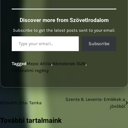
Discover more from SzövetIrodalom
Subscribe to get the latest posts sent to your email.
Type your email…
Subscribe
Tagged
Mezei Attila
,
Névtelenek 1526
,
történelmi regény
Szente B. Levente: Emlékek a
Bejegyzés
Osváth Zita: Tanka
jövőből
navigáció
További tartalmaink