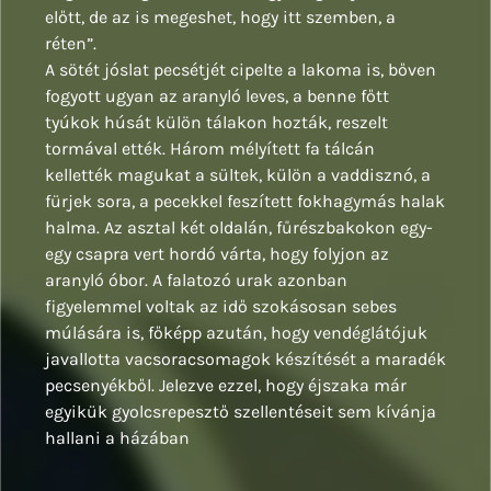
előtt, de az is megeshet, hogy itt szemben, a
réten”.
A sötét jóslat pecsétjét cipelte a lakoma is, bőven
fogyott ugyan az aranyló leves, a benne főtt
tyúkok húsát külön tálakon hozták, reszelt
tormával ették. Három mélyített fa tálcán
kellették magukat a sültek, külön a vaddisznó, a
fürjek sora, a pecekkel feszített fokhagymás halak
halma. Az asztal két oldalán, fűrészbakokon egy-
egy csapra vert hordó várta, hogy folyjon az
aranyló óbor. A falatozó urak azonban
figyelemmel voltak az idő szokásosan sebes
múlására is, főképp azután, hogy vendéglátójuk
javallotta vacsoracsomagok készítését a maradék
pecsenyékből. Jelezve ezzel, hogy éjszaka már
egyikük gyolcsrepesztő szellentéseit sem kívánja
hallani a házában