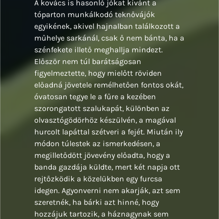
A kovács is hasonló jókat kívánt a
tóparton munkálkodó teknővájók
egyikének, akivel hajnalban találkozott a
műhelye sarkánál, csak ő nem bánta, ha a
szénfekete illető meghallja mindezt.
Először nem túl barátságosan
figyelmeztette, hogy mielőtt röviden
előadná jövetele remélhetően fontos okát,
óvatosan tegye le a fűre a kezében
szorongatott szalukapát, különben az
olvasztógödörhöz készülvén, a magával
hurcolt lapáttal szétveri a fejét. Miután ily
módon túlestek az ismerkedésen, a
megilletődött jövevény előadta, hogy a
banda gazdája küldte, mert két napja ott
rejtőzködik a közelükben egy furcsa
idegen. Agyonverni nem akarják, azt sem
szeretnék, ha bárki azt hinné, hogy
hozzájuk tartozik, a háznagynak sem