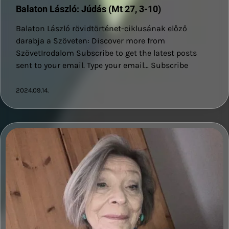
Balaton László: Júdás (Mt 27, 3-10)
Balaton László rövidtörténet-ciklusának előző
darabja a Szöveten: Discover more from
SzövetIrodalom Subscribe to get the latest posts
sent to your email. Type your email… Subscribe
2024.09.14.