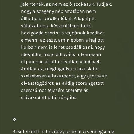
jelentenék, az nem az ő szokásuk. Tudják,
hogy a szegény nép általában nem
állhatja az árulkodókat. A lapátját
változatlanul készenlétben tartó
házigazda szerint a vajdának kezdhet
elmenni az esze, amin ebben a hajlott
korban nem is lehet csodálkozni, hogy
ideküldte, majd a kovács udvariasan
útjára bocsátotta hívatlan vendégét.
Amikor az, megfogadva a javaslatot
szélsebesen eltakarodott, elgyújtotta az
olvasztógödröt, az addig szorongatott
szerszámot fejszére cserélte és
elóvakodott a tó irányába.
❖
Besötétedett, a háznagy uramat a vendégsereg