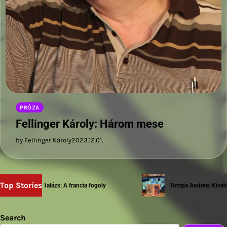
PRÓZA
Fellinger Károly: Három mese
by Fellinger Károly
2023.12.01.
Top Stories
Sziwery Balázs: A francia fogoly
Tompa Andrea: Kiváló te
Search