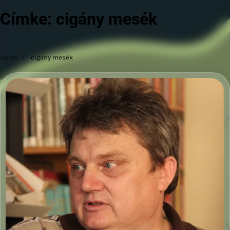
Címke:
cigány mesék
Home
cigány mesék