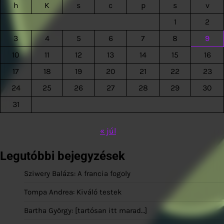
h
K
s
c
p
s
v
1
2
3
4
5
6
7
8
9
10
11
12
13
14
15
16
17
18
19
20
21
22
23
24
25
26
27
28
29
30
31
« júl
Legutóbbi bejegyzések
Sziwery Balázs: A francia fogoly
Tompa Andrea: Kiváló testek
Bartha György: [tartósan itt marad…]