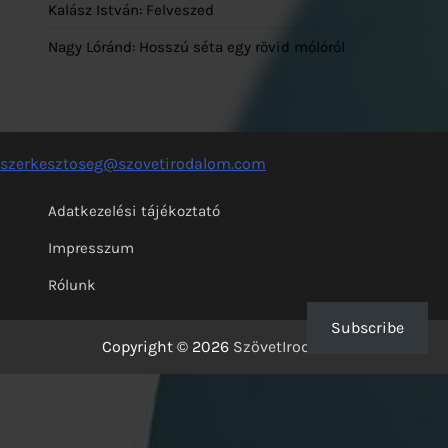
Kalász István: Felveszed
Nagy Lóránd: Hosszú séta egy rövid mólóról
szerkesztoseg@szovetirodalom.com
Adatkezelési tájékoztató
Impresszum
Rólunk
Subscribe
Copyright © 2026
SzövetIrodalom