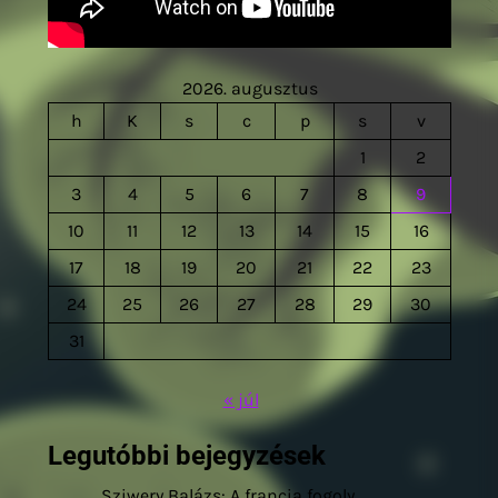
2026. augusztus
h
K
s
c
p
s
v
1
2
3
4
5
6
7
8
9
10
11
12
13
14
15
16
17
18
19
20
21
22
23
24
25
26
27
28
29
30
31
« júl
Legutóbbi bejegyzések
Sziwery Balázs: A francia fogoly