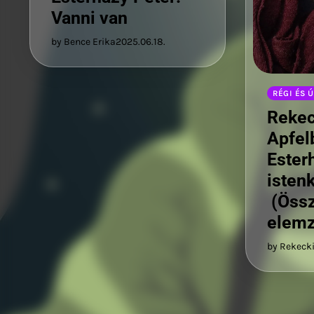
Vanni van
by Bence Erika
2025.06.18.
RÉGI ÉS Ú
Rekec
Apfel
Ester
isten
(Össz
elemz
by Rekecki