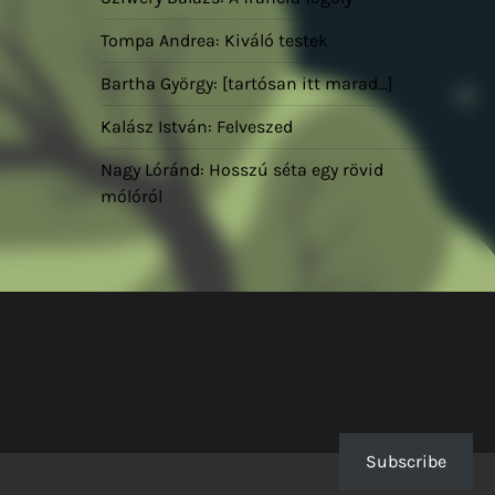
Tompa Andrea: Kiváló testek
Bartha György: [tartósan itt marad…]
Kalász István: Felveszed
Nagy Lóránd: Hosszú séta egy rövid
mólóról
Subscribe