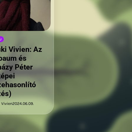
J
ki Vivien: Az
baum és
házy Péter
képei
ehasonlító
és)
 Vivien
2024.06.09.