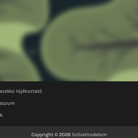
ezelési tájékoztató
esszum
nk
Copyright © 2026
SzövetIrodalom