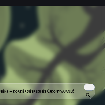
TNÉK? — KÖRKÉRDÉS
RÉGI ÉS ÚJ
KÖNYVAJÁNLÓ