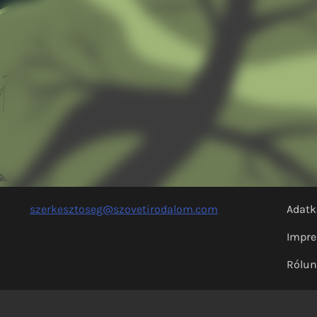
szerkesztoseg@szovetirodalom.com
Adatk
Impr
Rólu