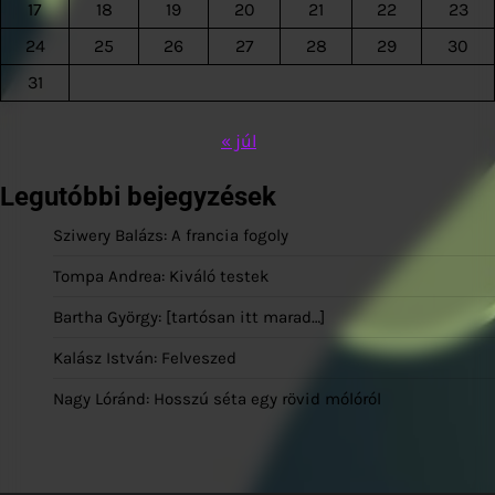
17
18
19
20
21
22
23
24
25
26
27
28
29
30
31
« júl
Legutóbbi bejegyzések
Sziwery Balázs: A francia fogoly
Tompa Andrea: Kiváló testek
Bartha György: [tartósan itt marad…]
Kalász István: Felveszed
Nagy Lóránd: Hosszú séta egy rövid mólóról