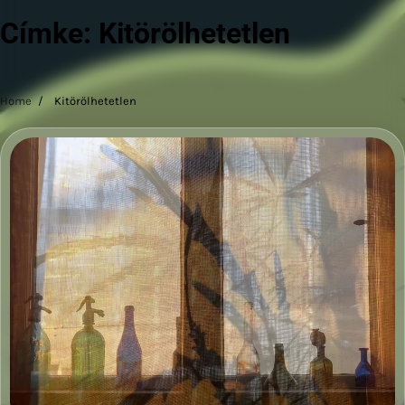
Címke:
Kitörölhetetlen
Home
Kitörölhetetlen