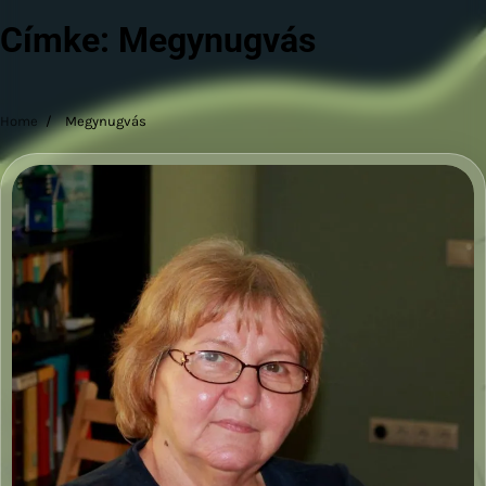
Címke:
Megynugvás
Home
Megynugvás