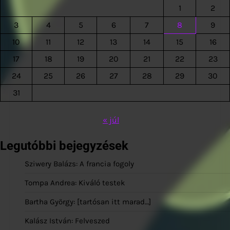
1
2
3
4
5
6
7
8
9
10
11
12
13
14
15
16
17
18
19
20
21
22
23
24
25
26
27
28
29
30
31
« júl
Legutóbbi bejegyzések
Sziwery Balázs: A francia fogoly
Tompa Andrea: Kiváló testek
Bartha György: [tartósan itt marad…]
Kalász István: Felveszed