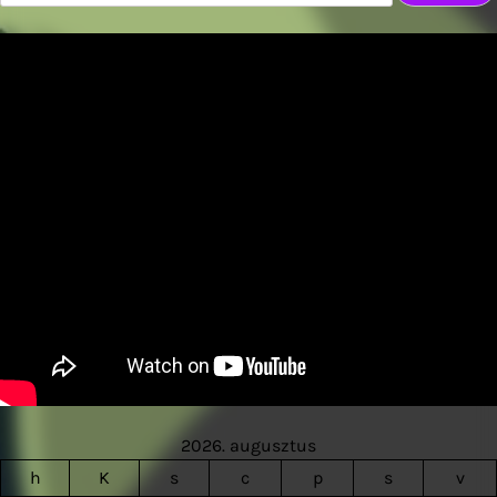
2026. augusztus
h
K
s
c
p
s
v