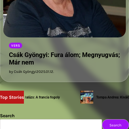
VERS
Csák Gyöngyi: Fura álom; Megnyugvás;
Már nem
by Csák Gyöngyi
2025.01.12.
Top Stories
Sziwery Balázs: A francia fogoly
Tompa Andrea: Kiváló te
Search
Search