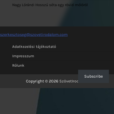
Nagy Lóránd: Hosszú séta egy rövid mólóról
szerkesztoseg@szovetirodalom.com
Adatkezelési tájékoztató
Impresszum
Rólunk
Subscribe
Copyright © 2026
SzövetIrodalom