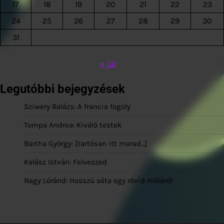
17
18
19
20
21
22
23
24
25
26
27
28
29
30
31
« júl
Legutóbbi bejegyzések
Sziwery Balázs: A francia fogoly
Tompa Andrea: Kiváló testek
Bartha György: [tartósan itt marad…]
Kalász István: Felveszed
Nagy Lóránd: Hosszú séta egy rövid mólóról