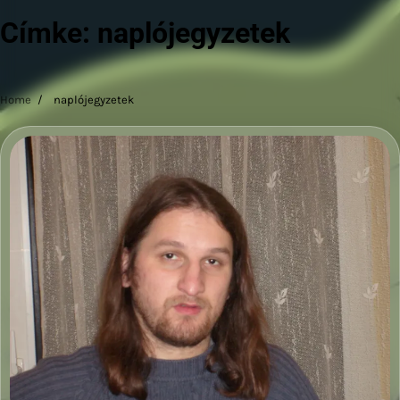
Címke:
naplójegyzetek
Home
naplójegyzetek