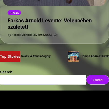
PRÓZA
Farkas Arnold Levente: Velencében
született
by Farkas Arnold Levente
2023.11.01.
Top Stories
Sziwery Balázs: A francia fogoly
Tompa Andrea: Kiváló te
Search
Search