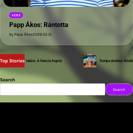
VERS
Papp Ákos: Rántotta
by Papp Ákos
2026.02.12.
Top Stories
Sziwery Balázs: A francia fogoly
Tompa Andrea: Kiváló te
Search
Search