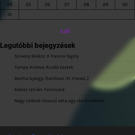
24
25
26
27
28
29
30
31
« júl
Legutóbbi bejegyzések
Sziwery Balázs: A francia fogoly
Tompa Andrea: Kiváló testek
Bartha György: [tartósan itt marad…]
Kalász István: Felveszed
Nagy Lóránd: Hosszú séta egy rövid mólóról