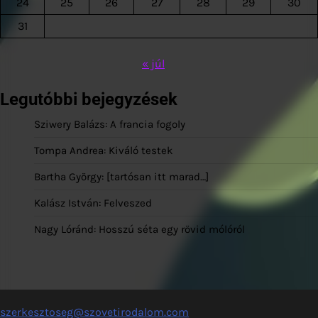
24
25
26
27
28
29
30
31
« júl
Legutóbbi bejegyzések
Sziwery Balázs: A francia fogoly
Tompa Andrea: Kiváló testek
Bartha György: [tartósan itt marad…]
Kalász István: Felveszed
Nagy Lóránd: Hosszú séta egy rövid mólóról
szerkesztoseg@szovetirodalom.com