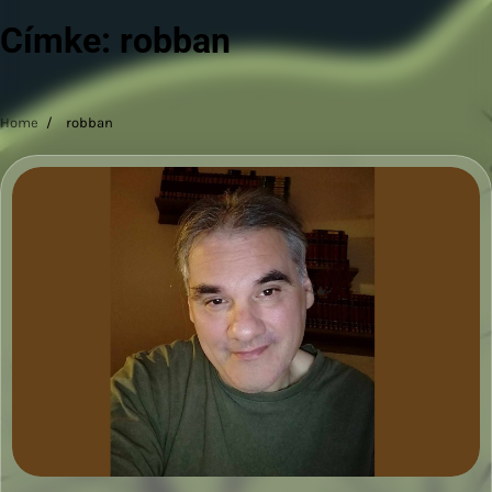
Címke:
robban
Home
robban