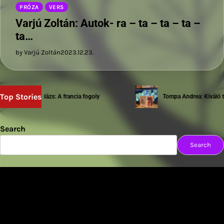
PRÓZA
VERS
Varjú Zoltán: Autok- ra – ta – ta – ta –
ta…
by Varjú Zoltán
2023.12.23.
Top Stories
Sziwery Balázs: A francia fogoly
Tompa Andrea: Kiváló tes
Search
Search