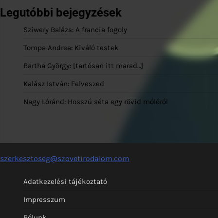
Legutóbbi bejegyzések
Sziwery Balázs: A francia fogoly
Tompa Andrea: Kiváló testek
Bartha György: [tartósan itt marad…]
Kalász István: Felveszed
Nagy Lóránd: Hosszú séta egy rövid mólóról
szerkesztoseg@szovetirodalom.com
Adatkezelési tájékoztató
Impresszum
Rólunk