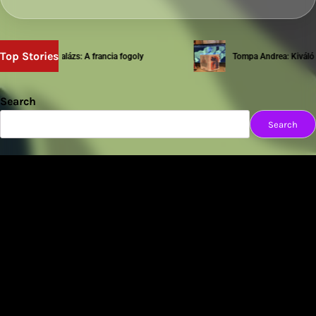
Top Stories
Sziwery Balázs: A francia fogoly
Tompa Andrea: Kiváló tes
Search
Search