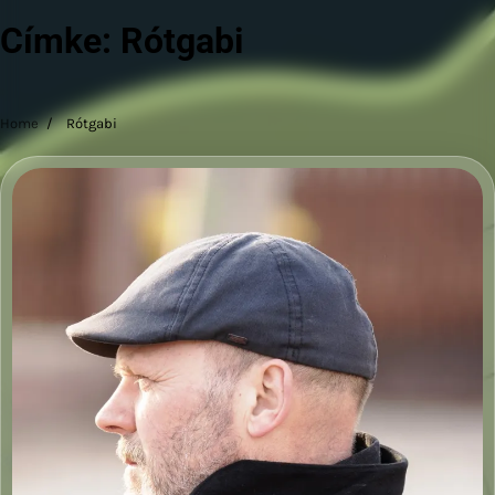
Címke:
Rótgabi
Home
Rótgabi