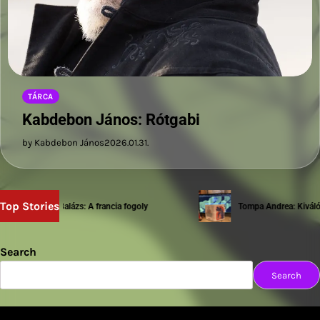
TÁRCA
Kabdebon János: Rótgabi
by Kabdebon János
2026.01.31.
Top Stories
Sziwery Balázs: A francia fogoly
Tompa Andrea: Kiváló te
Search
Search