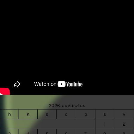
2026. augusztus
h
K
s
c
p
s
v
1
2
3
4
5
6
7
8
9