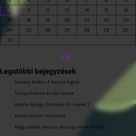
10
11
12
13
14
15
16
17
18
19
20
21
22
23
24
25
26
27
28
29
30
31
« júl
Legutóbbi bejegyzések
Sziwery Balázs: A francia fogoly
Tompa Andrea: Kiváló testek
Bartha György: [tartósan itt marad…]
Kalász István: Felveszed
Nagy Lóránd: Hosszú séta egy rövid mólóról