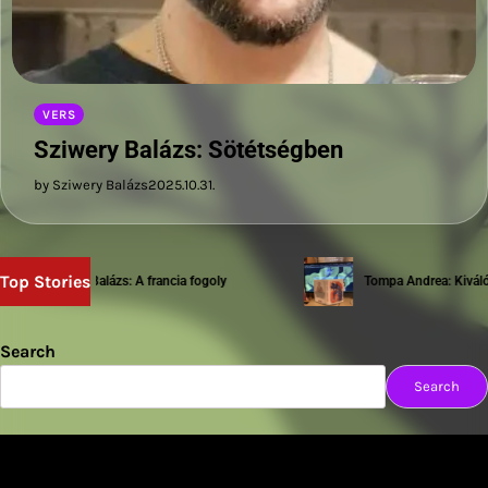
VERS
Sziwery Balázs: Sötétségben
by Sziwery Balázs
2025.10.31.
Top Stories
Sziwery Balázs: A francia fogoly
Tompa Andrea: Kiváló te
Search
Search