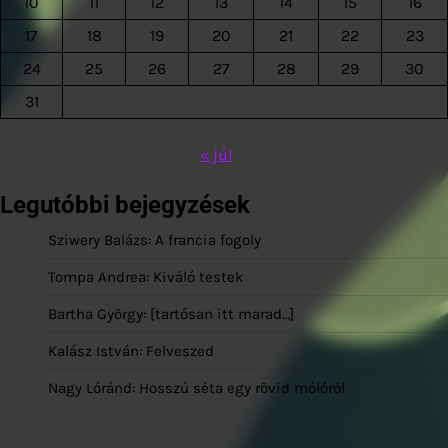
10
11
12
13
14
15
16
17
18
19
20
21
22
23
24
25
26
27
28
29
30
31
« júl
Legutóbbi bejegyzések
Sziwery Balázs: A francia fogoly
Tompa Andrea: Kiváló testek
Bartha György: [tartósan itt marad…]
Kalász István: Felveszed
Nagy Lóránd: Hosszú séta egy rövid mólóról