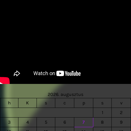
2026. augusztus
h
K
s
c
p
s
v
1
2
3
4
5
6
7
8
9