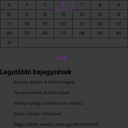
3
4
5
6
7
8
9
10
11
12
13
14
15
16
17
18
19
20
21
22
23
24
25
26
27
28
29
30
31
« júl
Legutóbbi bejegyzések
Sziwery Balázs: A francia fogoly
Tompa Andrea: Kiváló testek
Bartha György: [tartósan itt marad…]
Kalász István: Felveszed
Nagy Lóránd: Hosszú séta egy rövid mólóról