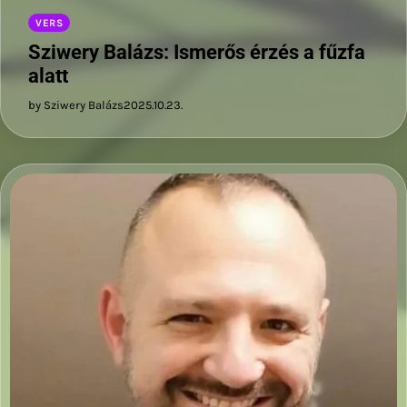
VERS
Sziwery Balázs: Ismerős érzés a fűzfa
alatt
by Sziwery Balázs
2025.10.23.