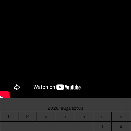
2026. augusztus
h
K
s
c
p
s
v
1
2