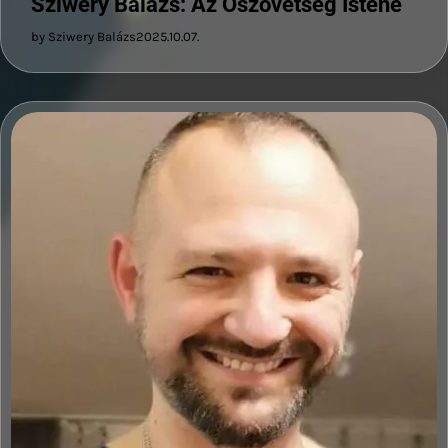
Sziwery Balázs: Az Ószövetség Istene
by Sziwery Balázs
2025.10.07.