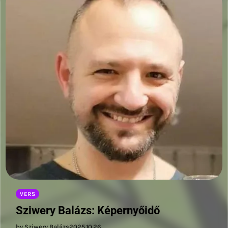
VERS
Sziwery Balázs: Képernyőidő
by Sziwery Balázs
2025.10.26.