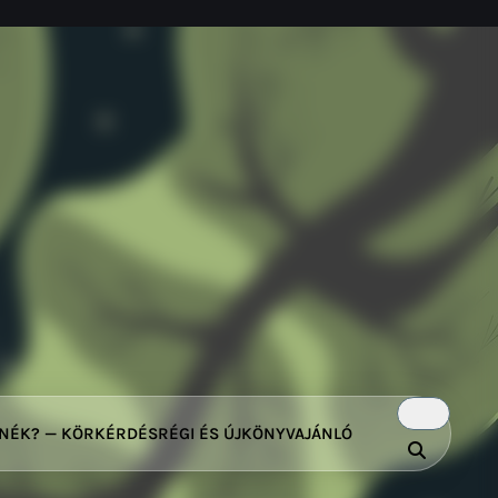
TNÉK? — KÖRKÉRDÉS
RÉGI ÉS ÚJ
KÖNYVAJÁNLÓ