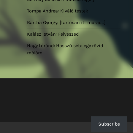
Tompa Andrea: Kiváló testek
Bartha György: [tartósan itt marad…]
Kalász István: Felveszed
Nagy Lóránd: Hosszú séta egy rövid
mólóról
Subscribe