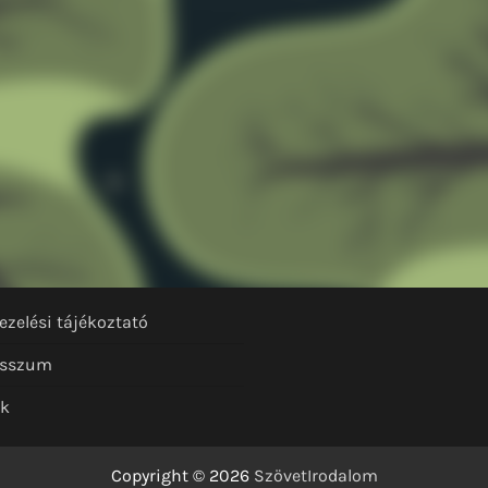
ezelési tájékoztató
esszum
nk
Copyright © 2026
SzövetIrodalom