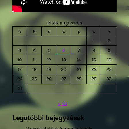
2026. augusztus
h
K
s
c
p
s
v
1
2
3
4
5
6
7
8
9
10
11
12
13
14
15
16
17
18
19
20
21
22
23
24
25
26
27
28
29
30
31
« júl
Legutóbbi bejegyzések
Sziwery Balázs: A francia fogoly