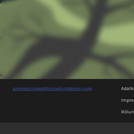
szerkesztoseg@szovetirodalom.com
Adatk
Impr
Rólu