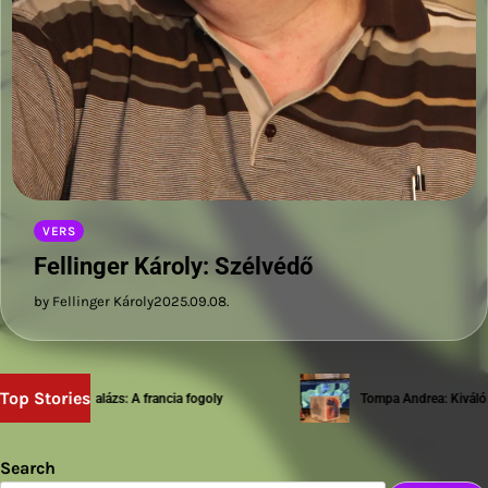
VERS
Fellinger Károly: Szélvédő
by Fellinger Károly
2025.09.08.
Top Stories
Sziwery Balázs: A francia fogoly
Tompa Andrea: Kiváló tes
Search