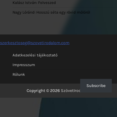
Kalász István: Felveszed
Nagy Lóránd: Hosszú séta egy rövid mólóról
szerkesztoseg@szovetirodalom.com
Adatkezelési tájékoztató
Impresszum
Rólunk
Subscribe
Copyright © 2026
SzövetIrodalom