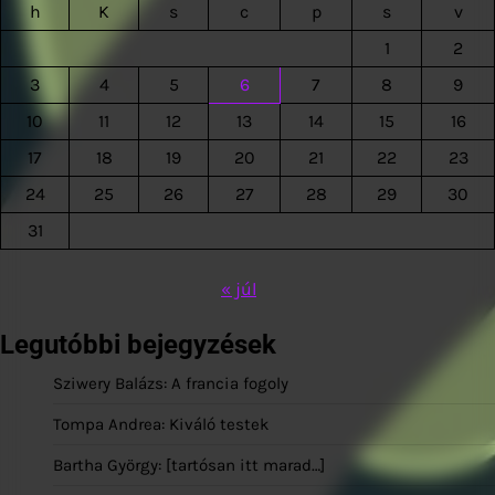
h
K
s
c
p
s
v
1
2
3
4
5
6
7
8
9
10
11
12
13
14
15
16
17
18
19
20
21
22
23
24
25
26
27
28
29
30
31
« júl
Legutóbbi bejegyzések
Sziwery Balázs: A francia fogoly
Tompa Andrea: Kiváló testek
Bartha György: [tartósan itt marad…]