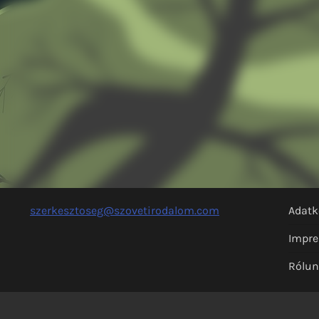
szerkesztoseg@szovetirodalom.com
Adatk
Impr
Rólu