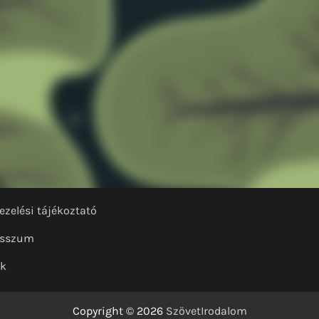
ezelési tájékoztató
esszum
nk
Copyright © 2026
SzövetIrodalom