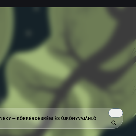
TNÉK? — KÖRKÉRDÉS
RÉGI ÉS ÚJ
KÖNYVAJÁNLÓ