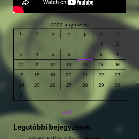
2026. augusztus
h
K
s
c
p
s
v
1
2
3
4
5
6
7
8
9
10
11
12
13
14
15
16
17
18
19
20
21
22
23
24
25
26
27
28
29
30
31
« júl
Legutóbbi bejegyzések
Sziwery Balázs: A francia fogoly