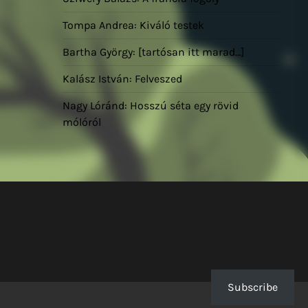
Tompa Andrea: Kiváló testek
Bartha György: [tartósan itt marad…]
Kalász István: Felveszed
Nagy Lóránd: Hosszú séta egy rövid
mólóról
Subscribe