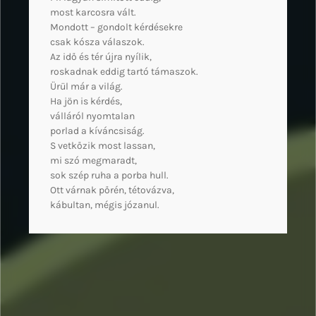
most karcosra vált.
Mondott – gondolt kérdésekre
csak kósza válaszok.
Az idő és tér újra nyílik,
roskadnak eddig tartó támaszok.
Ürül már a világ.
Ha jön is kérdés,
válláról nyomtalan
porlad a kíváncsiság.
S vetkőzik most lassan,
mi szó megmaradt,
sok szép ruha a porba hull.
Ott várnak pőrén, tétovázva,
kábultan, mégis józanul.