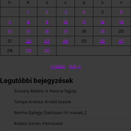
h
K
s
c
p
s
v
1
2
3
4
5
6
7
8
9
10
11
12
13
14
15
16
17
18
19
20
21
22
23
24
25
26
27
28
29
30
« márc
máj »
Legutóbbi bejegyzések
Sziwery Balázs: A francia fogoly
Tompa Andrea: Kiváló testek
Bartha György: [tartósan itt marad…]
Kalász István: Felveszed