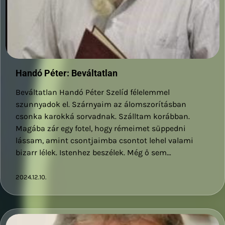
Handó Péter: Beváltatlan
Beváltatlan Handó Péter Szelíd félelemmel
szunnyadok el. Szárnyaim az álomszorításban
csonka karokká sorvadnak. Szálltam korábban.
Magába zár egy fotel, hogy rémeimet süppedni
lássam, amint csontjaimba csontot lehel valami
bizarr lélek. Istenhez beszélek. Még ő sem…
2024.12.10.