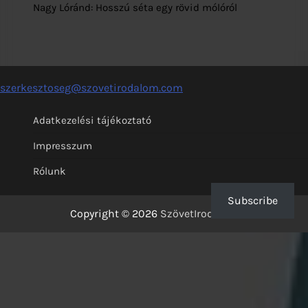
Nagy Lóránd: Hosszú séta egy rövid mólóról
szerkesztoseg@szovetirodalom.com
Adatkezelési tájékoztató
Impresszum
Rólunk
Subscribe
Copyright © 2026
SzövetIrodalom