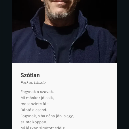
Szótlan
Farkas László
Fogynak a szavak.
Mi máskor jólesik,
most szinte fáj:
Bántó a csend.
Fogynak, s ha néha jön is egy,
szinte koppan.
Mi lágyan simított eddig,