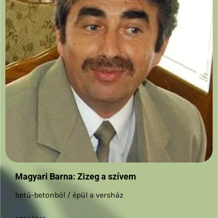
Magyari Barna: Zizeg a szívem
betű-betonból / épül a versház