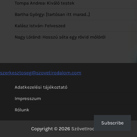
Tompa Andrea: Kiváló testek
Bartha György: [tartósan itt marad…]
Kalász István: Felveszed
Nagy Lóránd: Hosszú séta egy rövid mólóról
szerkesztoseg@szovetirodalom.com
Adatkezelési tájékoztató
Impresszum
Rólunk
Subscribe
Copyright © 2026
SzövetIrodalom