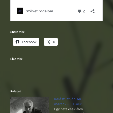
Share this:
Facebook
X
Like this:
Related
Kalász István: Mi
marad? – F. I.-nek
Egy hete csak élők