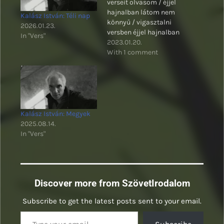
verseit olvasom / éjjel
hajnalban látom nem
Kalász István: Téli nap
könnyű / vigasztalni
2026.01.23.
versben éjjel hajnalban
In "Vers"
2023.01.20.
With 1 comment
Kalász István: Megyek
2025.08.14.
In "Vers"
Discover more from SzövetIrodalom
Subscribe to get the latest posts sent to your email.
Type your email…