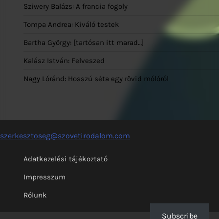
Sziwery Balázs: A francia fogoly
Tompa Andrea: Kiváló testek
Bartha György: [tartósan itt marad…]
Kalász István: Felveszed
Nagy Lóránd: Hosszú séta egy rövid mólóról
szerkesztoseg@szovetirodalom.com
Adatkezelési tájékoztató
Impresszum
Rólunk
Subscribe