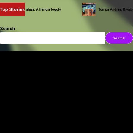
Top Stories
Sziwery Balázs: A francia fogoly
Tompa Andrea: Kiváló tes
Search
Search