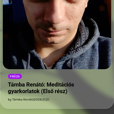
PRÓZA
Támba Renátó: Meditációs
gyarkorlatok (Első rész)
by Támba Renátó
2026.01.21.