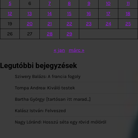
5
6
7
8
9
10
11
12
13
14
15
16
17
18
19
20
21
22
23
24
25
26
27
28
29
« jan
márc »
Legutóbbi bejegyzések
Sziwery Balázs: A francia fogoly
Tompa Andrea: Kiváló testek
Bartha György: [tartósan itt marad…]
Kalász István: Felveszed
Nagy Lóránd: Hosszú séta egy rövid mólóról