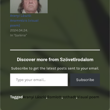
Aranyi László:
Anamnézis (visual
poem)
2024.04.24.
In "Galéria"
Discover more from SzövetIrodalom
Subscribe to get the latest posts sent to your email.
Type your email…
Subscribe
Tagged
Aranyi László
,
Romlott
,
rothadt
,
Visual poem