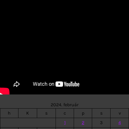
2024. február
h
K
s
c
p
s
v
1
2
3
4