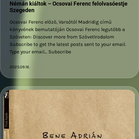
Némán kiáltok – Ocsovai Ferenc felolvasóestje
Szegeden
Ocsovai Ferenc előző, Varsótól Madridig című
könyvének bemutatóján Ocsovai Ferenc legutóbb a
Szöveten: Discover more from SzövetIrodalom
Subscribe to get the latest posts sent to your email.
Type your email… Subscribe
2025.09.16.