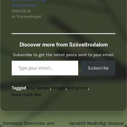
Testamentum
2024.02.16.
In "Közlemények"
Discover more from SzövetIrodalom
Subscribe to get the latest posts sent to your email.
Type your email…
Subscribe
Tagged
Kiss Tamás
,
Omega
,
Rethymno
,
Rock-Café-Bar
Domokos Dominika: ami
Varsótól Madridig: Ocsovai
Bejegyzés