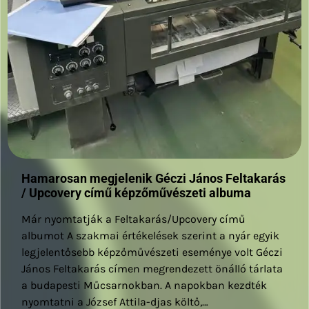
Hamarosan megjelenik Géczi János Feltakarás
/ Upcovery című képzőművészeti albuma
Már nyomtatják a Feltakarás/Upcovery című
albumot A szakmai értékelések szerint a nyár egyik
legjelentősebb képzőművészeti eseménye volt Géczi
János Feltakarás címen megrendezett önálló tárlata
a budapesti Műcsarnokban. A napokban kezdték
nyomtatni a József Attila-djas költő,…