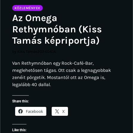
KÖZLEMÉNYEK
Az Omega
Rethymnóban (Kiss
Tamás képriportja)
by Kiss Tamás
2024.04.14.
Van Rethymnóban egy Rock-Café-Bar,
meglehetősen tágas. Ott csak a legnagyobbak
zenéit pörgetik. Mostantól ott az Omega is,
legalább 40 dallal.
Share this:
Facebook
X
Like this: