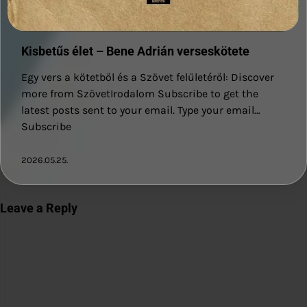
Kisbetűs élet – Bene Adrián verseskötete
Egy vers a kötetből és a Szövet felületéről: Discover
more from SzövetIrodalom Subscribe to get the
latest posts sent to your email. Type your email…
Subscribe
2026.05.25.
Leave a Reply