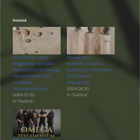
Related
Kiss Tamás: Krétai
Frosso Bora
tenger (kép- és videó-
keramikusművész
összeállítás) (Az Omega
kollekciója -Rethymno
Hajnali óceán című
(Kiss Tamás
zenéjének
képriportja)
felhasználásával)
2024.06.30.
2024.07.03.
In "Galéria"
In "Galéria"
Kiss Tamás: Omega