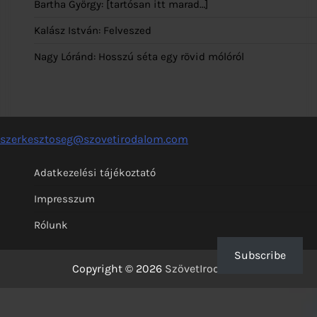
Bartha György: [tartósan itt marad…]
Kalász István: Felveszed
Nagy Lóránd: Hosszú séta egy rövid mólóról
szerkesztoseg@szovetirodalom.com
Adatkezelési tájékoztató
Impresszum
Rólunk
Subscribe
Copyright © 2026
SzövetIrodalom