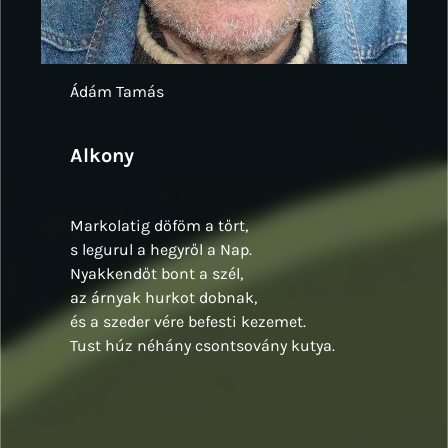
Ádám Tamás
Alkony
Markolatig döföm a tőrt,
s legurul a hegyről a Nap.
Nyakkendőt bont a szél,
az árnyak hurkot dobnak,
és a szeder vére befesti kezemet.
Tust húz néhány csontsovány kutya.