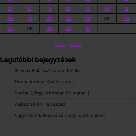
13
14
15
16
17
18
19
20
21
22
23
24
25
26
27
28
29
30
31
« ápr
jún »
Legutóbbi bejegyzések
Sziwery Balázs: A francia fogoly
Tompa Andrea: Kiváló testek
Bartha György: [tartósan itt marad…]
Kalász István: Felveszed
Nagy Lóránd: Hosszú séta egy rövid mólóról