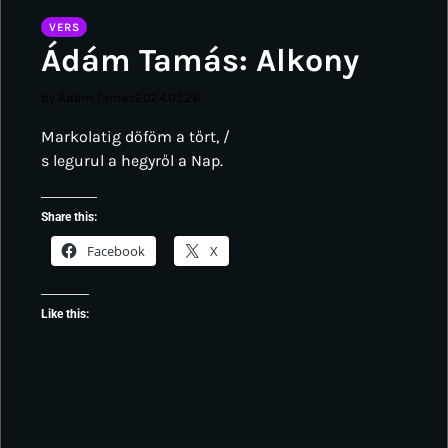
VERS
Ádám Tamás: Alkony
by Ádám Tamás
2024.05.26.
Markolatig döföm a tőrt, /
s legurul a hegyről a Nap.
Share this:
Facebook
X
Like this: