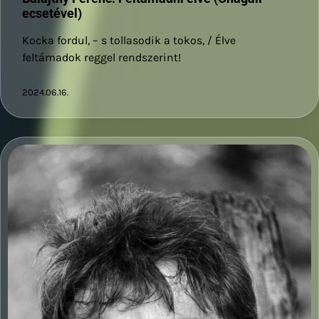
ecsetével)
Kocka fordul, – s tollasodik a tokos, / Élve
feltámadok reggel rendszerint!
2024.06.16.