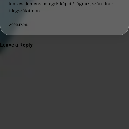
Idős és demens betegek képei / lógnak, száradnak
idegszálaimon.
2023.12.26.
Leave a Reply