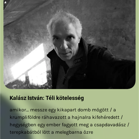
Kalász István: Téli kötelesség
amikor… messze egy kikapart domb mögött / a
krumpliföldre ráhavazott a hajnalra kifehéredett /
hegységben egy ember fagyott meg a csapdavadász /
terepkabátból lőtt a melegbarna őzre