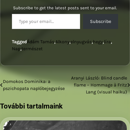
Subscribe to get the latest posts sent to your email.
Type your email…
Subscribe
Tagged
Ádám Tamás
,
Alkony
,
elnyugvás
,
hegy
,
líra
,
Nap
,
természet
Aranyi László: Blind candle
Bejegyzés
Domokos Dominika: a
flame – Hommage à Fritz
pszichopata naplóbejegyzése
navigáció
Lang (visual haiku)
További tartalmaink