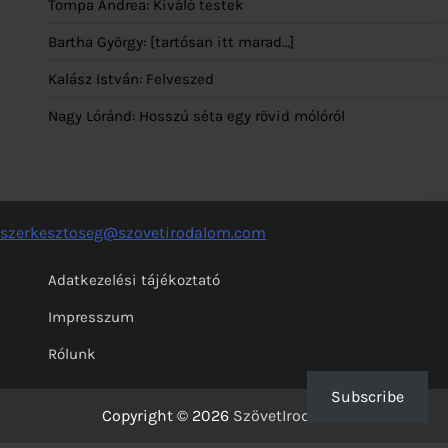
Tompa Andrea: Kiváló testek
Bartha György: [tartósan itt marad…]
Kalász István: Felveszed
Nagy Lóránd: Hosszú séta egy rövid mólóról
szerkesztoseg@szovetirodalom.com
Adatkezelési tájékoztató
Impresszum
Rólunk
Subscribe
Copyright © 2026
SzövetIrodalom