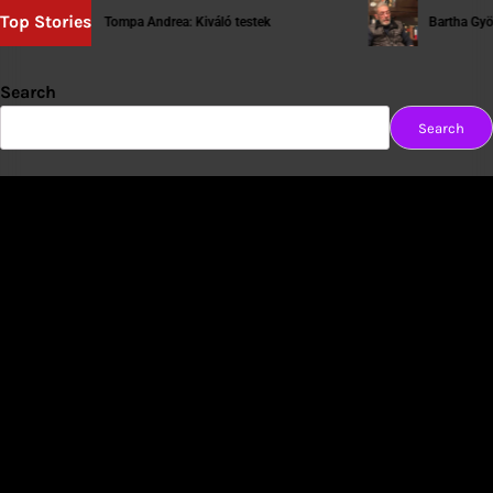
Top Stories
Tompa Andrea: Kiváló testek
Bartha György: [tartósa
Search
Search