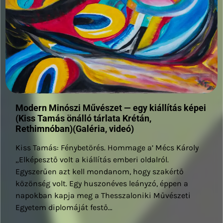
Modern Minószi Művészet — egy kiállítás képei
(Kiss Tamás önálló tárlata Krétán,
Rethimnóban)(Galéria, videó)
Kiss Tamás: Fénybetörés. Hommage a’ Mécs Károly
„Elképesztő volt a kiállítás emberi oldalról.
Egyszerűen azt kell mondanom, hogy szakértő
közönség volt. Egy huszonéves leányzó, éppen a
napokban kapja meg a Thesszaloniki Művészeti
Egyetem diplomáját festő…