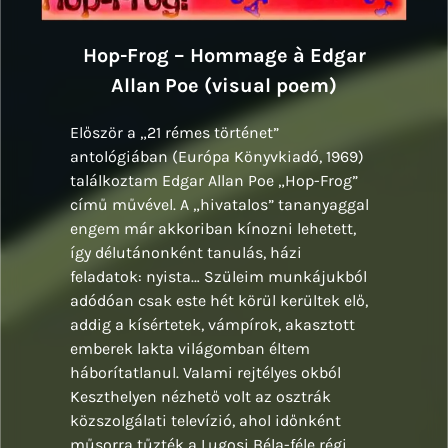
Hop-Frog – Hommage à Edgar
Allan Poe (visual poem)
Először a „21 rémes történet”
antológiában (Európa Könyvkiadó, 1969)
találkoztam Edgar Allan Poe „Hop-Frog”
című művével. A „hivatalos” tananyaggal
engem már akkoriban kínozni lehetett,
így délutánonként tanulás, házi
feladatok: nyista… Szüleim munkájukból
adódóan csak este hét körül kerültek elő,
addig a kísértetek, vámpírok, akasztott
emberek lakta világomban éltem
háborítatlanul. Valami rejtélyes okból
Keszthelyen nézhető volt az osztrák
közszolgálati televízió, ahol időnként
műsorra tűzték a Lugosi Béla-féle régi