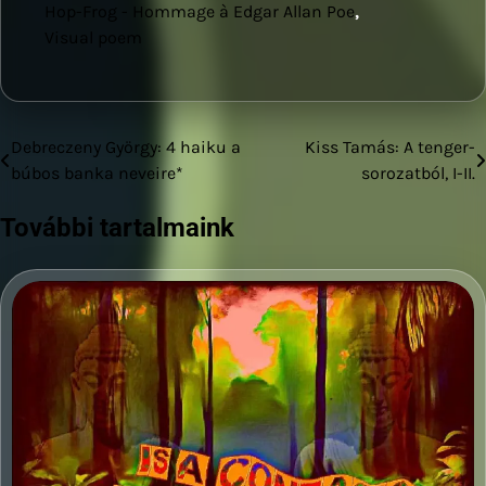
Hop-Frog - Hommage à Edgar Allan Poe
,
Visual poem
Debreczeny György: 4 haiku a
Kiss Tamás: A tenger-
Bejegyzés
búbos banka neveire*
sorozatból, I-II.
navigáció
További tartalmaink