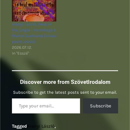
Aranyi László: Deep in
the jungle – Hommage à
Marcel Duchamp (visual
poem, esszé)
2026.07.12.
In "Esszé"
Discover more from SzövetIrodalom
Subscribe to get the latest posts sent to your email.
Type your email…
Subscribe
Tagged
Aranyi László
,