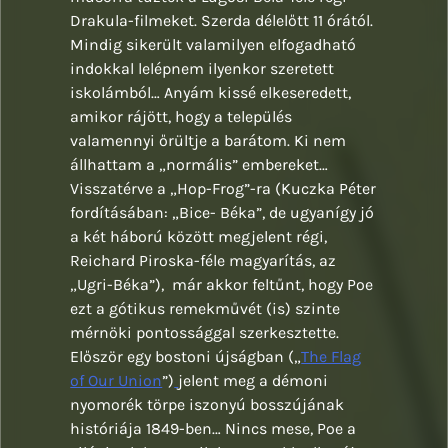
Drakula-filmeket. Szerda délelőtt 11 órától.
Mindig sikerült valamilyen elfogadható
indokkal lelépnem ilyenkor szeretett
iskolámból… Anyám kissé elkeseredett,
amikor rájött, hogy a település
valamennyi őrültje a barátom. Ki nem
állhattam a „normális” embereket…
Visszatérve a „Hop-Frog”-ra (Kuczka Péter
fordításában: „Bice- Béka”, de ugyanígy jó
a két háború között megjelent régi,
Reichard Piroska-féle magyarítás, az
„Ugri-Béka”), már akkor feltűnt, hogy Poe
ezt a gótikus remekművét (is) szinte
mérnöki pontossággal szerkesztette.
Először egy bostoni újságban („
The Flag
of Our Union
”)
jelent meg a démoni
nyomorék törpe iszonyú bosszújának
históriája 1849-ben… Nincs mese, Poe a