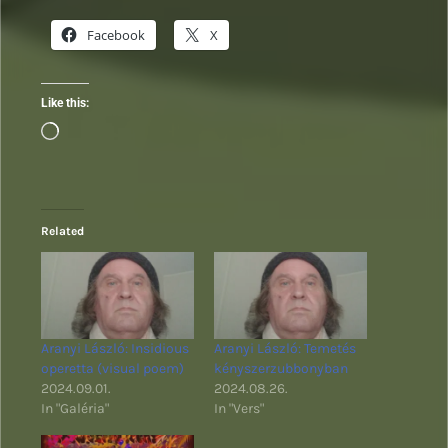
Facebook
X
Like this:
Loading…
Related
Aranyi László: Insidious
Aranyi László: Temetés
operetta (visual poem)
kényszerzubbonyban
2024.09.01.
2024.08.26.
In "Galéria"
In "Vers"