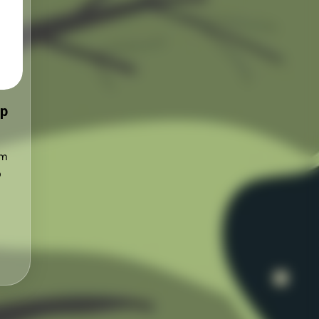
pp
om
o