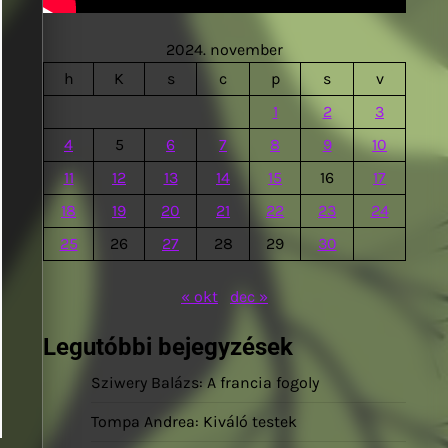
2024. november
h
K
s
c
p
s
v
1
2
3
4
5
6
7
8
9
10
11
12
13
14
15
16
17
18
19
20
21
22
23
24
25
26
27
28
29
30
« okt
dec »
Legutóbbi bejegyzések
Sziwery Balázs: A francia fogoly
Tompa Andrea: Kiváló testek