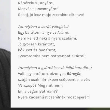
Ránézek: ’Ó, anyám!,
Medvés a kocsonyám!’
Sebaj, jó lesz majd zsemlére elkenve!
/amelyben a barát válogat…/
Egy barátom, a nyelve Arámi,
Nem kellett neki a nyers szalámi.
Jó gyorsan kirántott,
kókuszt és
banántot
;
’Gyomromba nem pottyanhat akármi!’
/amelyben a gyümölcsevő felháborodik…/
Volt egy barátom, bizonyos
Bőregér,
száján csak filmekben csöppent el a vér.
’Vérszopó? Még mit nem!
Én, a vegán Batman??
Nyers kacsahúst cserélnék most eperér’!