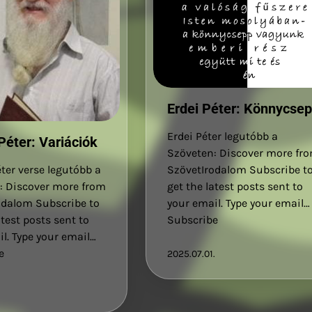
Erdei Péter: Könnycse
Erdei Péter legutóbb a
éter: Variációk
Szöveten: Discover more fr
SzövetIrodalom Subscribe t
ter verse legutóbb a
get the latest posts sent to
: Discover more from
your email. Type your email…
odalom Subscribe to
Subscribe
atest posts sent to
l. Type your email…
e
2025.07.01.