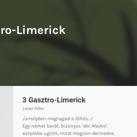
 Balázs: A francia fogoly
Tompa Andrea: Kiváló testek
tro-Limerick
3 Gasztro-Limerick
Lauer Péter
/amelyben megragad a főhős…/
Egy német barát, bizonyos
’der Medve’,
aszpikba ugrott, most megvan dermedve,