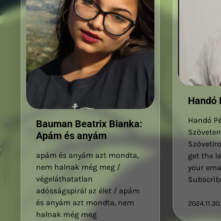
Handó P
Handó Pé
Bauman Beatrix Bianka:
Szöveten
Apám és anyám
SzövetIr
apám és anyám azt mondta,
get the l
nem halnak még meg /
your emai
végeláthatatlan
Subscrib
adósságspirál az élet / apám
és anyám azt mondta, nem
2024.11.30.
halnak még meg