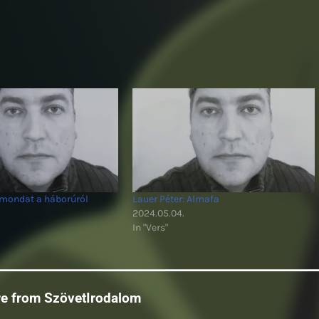
3 mondat a háborúról
Lauer Péter: Almafa
2024.05.04.
In "Vers"
re from SzövetIrodalom