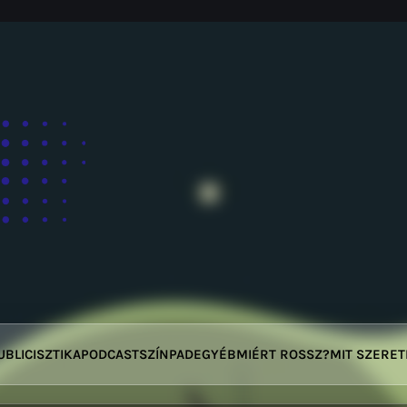
UBLICISZTIKA
PODCAST
SZÍNPAD
EGYÉB
MIÉRT ROSSZ?
MIT SZERE