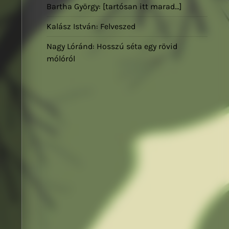
Bartha György: [tartósan itt marad…]
Kalász István: Felveszed
Nagy Lóránd: Hosszú séta egy rövid
mólóról