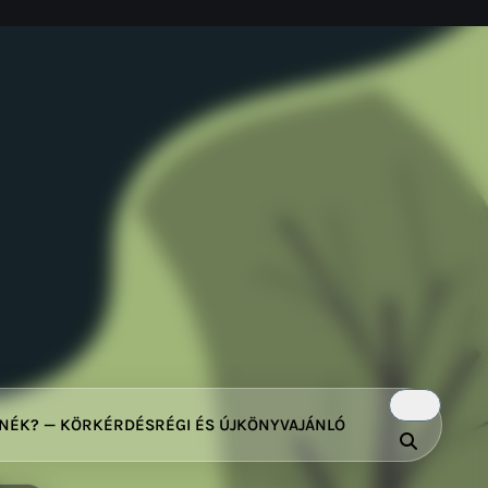
TNÉK? — KÖRKÉRDÉS
RÉGI ÉS ÚJ
KÖNYVAJÁNLÓ