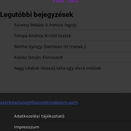
Legutóbbi bejegyzések
Sziwery Balázs: A francia fogoly
Tompa Andrea: Kiváló testek
Bartha György: [tartósan itt marad…]
Kalász István: Felveszed
Nagy Lóránd: Hosszú séta egy rövid mólóról
szerkesztoseg@szovetirodalom.com
Adatkezelési tájékoztató
Impresszum