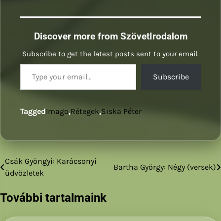
Discover more from SzövetIrodalom
Subscribe to get the latest posts sent to your email.
Type your email…
Subscribe
Tagged
Imago
,
Rétegek
,
Siska Péter
Csák Gyöngyi: Karácsonyi
Bejegyzés
Bartha György: Négy (versek)
üdvözletek
navigáció
További tartalmaink