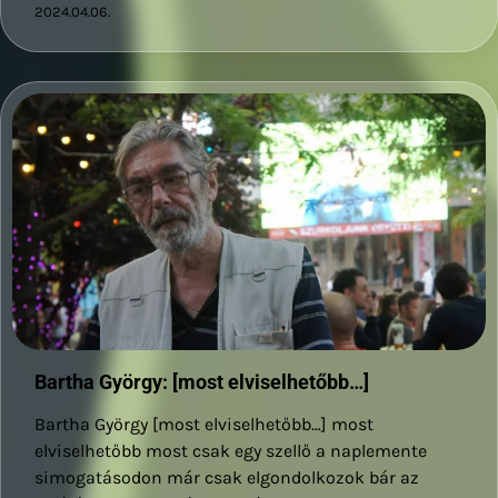
2024.04.06.
Bartha György: [most elviselhetőbb…]
Bartha György [most elviselhetőbb…] most
elviselhetőbb most csak egy szellő a naplemente
simogatásodon már csak elgondolkozok bár az