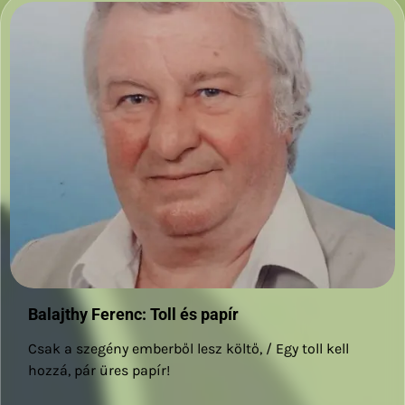
Balajthy Ferenc: Toll és papír
Csak a szegény emberből lesz költő, / Egy toll kell
hozzá, pár üres papír!