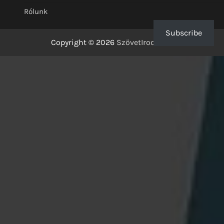
Rólunk
Subscribe
Copyright © 2026
SzövetIrodalom