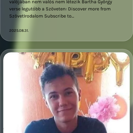
valójában nem valós nem létezik Bartha György
verse legutóbb a Szöveten: Discover more from
SzövetIrodalom Subscribe to…
2025.08.31.