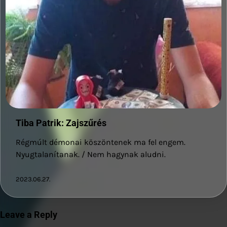
Tiba Patrik: Zajszűrés
Régmúlt démonai köszöntenek ma fel engem.
Nyugtalanítanak. / Nem hagynak aludni.
2023.06.27.
Leave a Reply