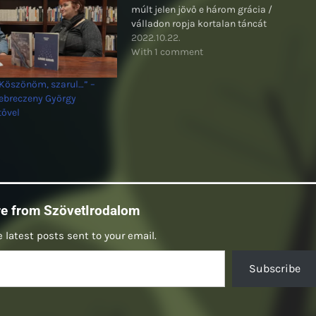
múlt jelen jövő e három grácia /
válladon ropja kortalan táncát
2022.10.22.
With 1 comment
Köszönöm, szarul…” –
ebreczeny György
tővel
re from SzövetIrodalom
 latest posts sent to your email.
Subscribe