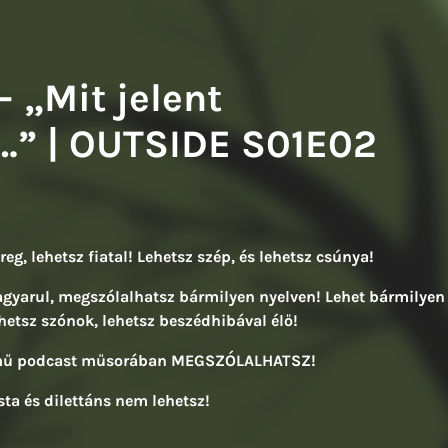
– „Mit jelent
…” | OUTSIDE S01E02
öreg, lehetsz fiatal! Lehetsz szép, és lehetsz csúnya!
agyarul, megszólalhatsz bármilyen nyelven! Lehet bármilyen
hetsz szónok, lehetsz beszédhibával élő!
ímű podcast műsorában MEGSZÓLALHATSZ!
sta és dilettáns nem lehetsz!