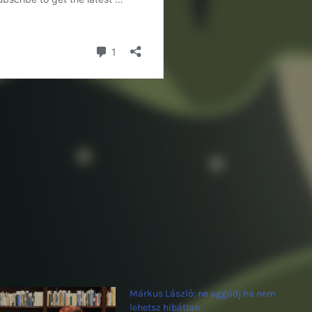
Márkus László: ne aggódj ha nem
lehetsz hibátlan