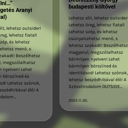
élni…”
budapesti költővel
getés Aranyi
al)
Lehetsz elit, lehetsz outsider
Lehetsz öreg, lehetsz fiatal!
lit, lehetsz outsider!
Lehetsz szép, és lehetsz
reg, lehetsz fiatal!
csúnya!Lehetsz menő, s
zép, és lehetsz
lehetsz szakadt! Beszélhets
Lehetsz menő, s
magyarul, megszólalhatsz
zakadt! Beszélhetsz
bármilyen nyelven! Lehet
, megszólalhatsz
bármilyen bőrszíned és
 nyelven! Lehet
identitásod! Lehetsz szónok,
n bőrszíned és
lehetsz beszédhibával élő! A
od! Lehetsz szónok,
SzövetIrodalom OUTSIDE…
eszédhibával élő! A
odalom…
2025.11.30.
.