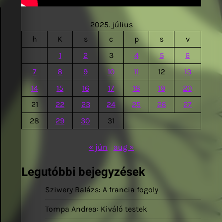
2025. július
h
K
s
c
p
s
v
1
2
3
4
5
6
7
8
9
10
11
12
13
14
15
16
17
18
19
20
21
22
23
24
25
26
27
28
29
30
31
« jún
aug »
Legutóbbi bejegyzések
Sziwery Balázs: A francia fogoly
Tompa Andrea: Kiváló testek