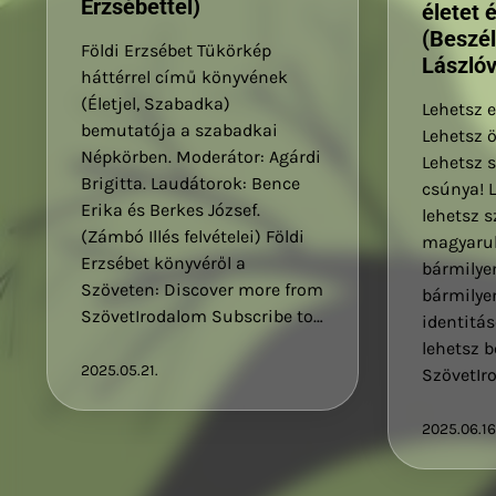
Erzsébettel)
életet 
(Beszél
Földi Erzsébet Tükörkép
Lászlóv
háttérrel című könyvének
(Életjel, Szabadka)
Lehetsz e
bemutatója a szabadkai
Lehetsz ö
Népkörben. Moderátor: Agárdi
Lehetsz s
Brigitta. Laudátorok: Bence
csúnya! 
Erika és Berkes József.
lehetsz s
(Zámbó Illés felvételei) Földi
magyarul
Erzsébet könyvéről a
bármilyen
Szöveten: Discover more from
bármilye
SzövetIrodalom Subscribe to…
identitás
lehetsz b
2025.05.21.
SzövetIr
2025.06.16