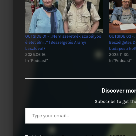
OUTSIDE 01 – „Nem szeretnék szabályos
OUTSIDE 03 -„
életet élni…” (Beszélgetés Aranyi
Beszélgetés D
Lászlóval)
budapesti köl
2025.06.16.
2025.11.30.
In "Podcast"
In "Podcast"
Discover mo
Subscribe to get the
Type your email…