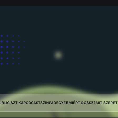
UBLICISZTIKA
PODCAST
SZÍNPAD
EGYÉB
MIÉRT ROSSZ?
MIT SZERE