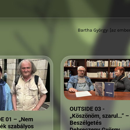
Bartha György: [az embe
OUTSIDE 03 -
„Köszönöm, szarul…” –
E 01 – „Nem
Beszélgetés
nék szabályos
Debreczeny György