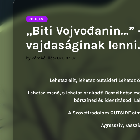
PODCAST
„Biti Vojvođanin…” 
vajdaságinak lenni
by Zámbó Illés
2025.07.02.
Lehetsz elit, lehetsz outsider! Lehetsz 
Lehetsz menő, s lehetsz szakadt! Beszélhetsz m
bőrszíned és identitásod! Le
A SzövetIrodalom OUTSIDE c
Agresszív, rasszi