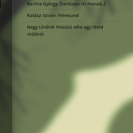
Bartha György: [tartósan itt marad…]
Kalász István: Felveszed
Nagy Lóránd: Hosszú séta egy rövid
mólóról