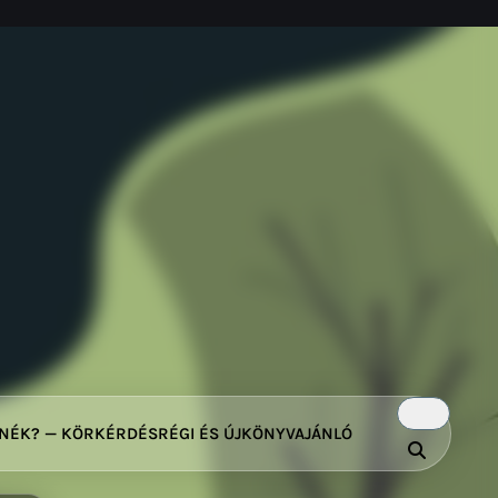
TNÉK? — KÖRKÉRDÉS
RÉGI ÉS ÚJ
KÖNYVAJÁNLÓ