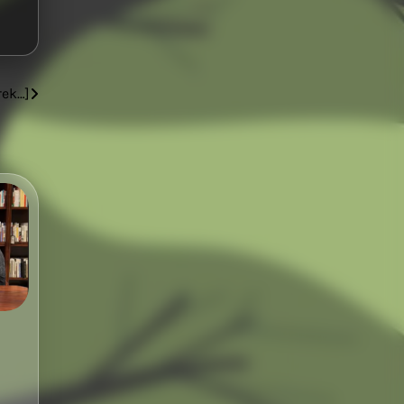
rek…]