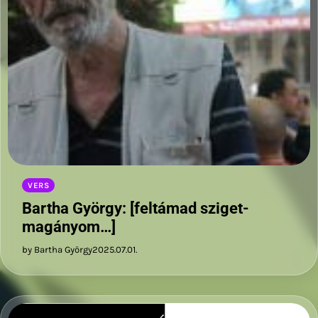
VERS
Bartha György: [feltámad sziget-
magányom…]
by Bartha György
2025.07.01.