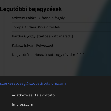
Legutóbbi bejegyzések
Sziwery Balázs: A francia fogoly
Tompa Andrea: Kiváló testek
Bartha György: [tartósan itt marad…]
Kalász István: Felveszed
Nagy Lóránd: Hosszú séta egy rövid mólóról
szerkesztoseg@szovetirodalom.com
Adatkezelési tájékoztató
Impresszum