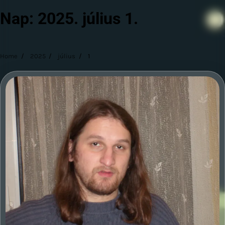
Nap:
2025. július 1.
Home
2025
július
1