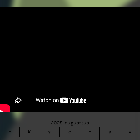
2025. augusztus
h
K
s
c
p
s
v