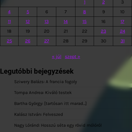
1
2
3
4
5
6
7
8
9
10
11
12
13
14
15
16
17
18
19
20
21
22
23
24
25
26
27
28
29
30
31
« júl
szept »
Legutóbbi bejegyzések
Sziwery Balázs: A francia fogoly
Tompa Andrea: Kiváló testek
Bartha György: [tartósan itt marad…]
Kalász István: Felveszed
Nagy Lóránd: Hosszú séta egy rövid mólóról