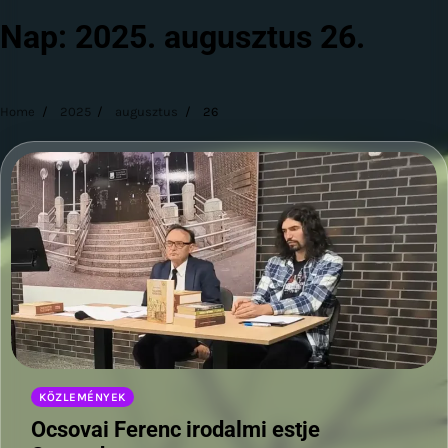
Nap:
2025. augusztus 26.
Home
2025
augusztus
26
KÖZLEMÉNYEK
Ocsovai Ferenc irodalmi estje