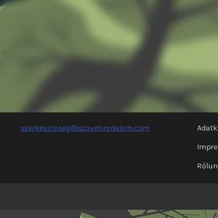
szerkesztoseg@szovetirodalom.com
Adatk
Impr
Rólu