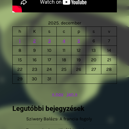
2025. december
h
K
s
c
p
s
v
1
2
3
4
5
6
7
8
9
10
11
12
13
14
15
16
17
18
19
20
21
22
23
24
25
26
27
28
29
30
31
« nov
jan »
Legutóbbi bejegyzések
Sziwery Balázs: A francia fogoly