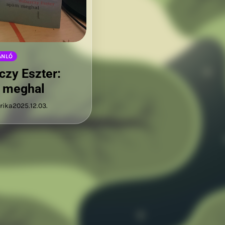
ÁNLÓ
czy Eszter:
 meghal
rika
2025.12.03.