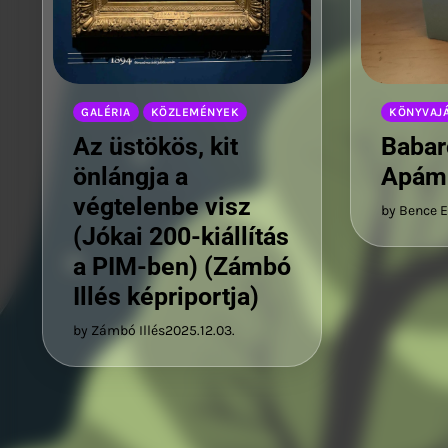
GALÉRIA
KÖZLEMÉNYEK
KÖNYVAJ
Az üstökös, kit
Babar
önlángja a
Apám
végtelenbe visz
by Bence E
(Jókai 200-kiállítás
a PIM-ben) (Zámbó
Illés képriportja)
by Zámbó Illés
2025.12.03.