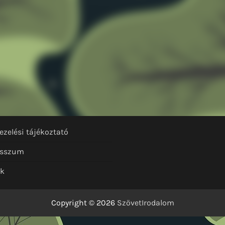
ezelési tájékoztató
esszum
nk
Copyright © 2026
SzövetIrodalom