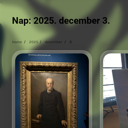
Nap:
2025. december 3.
Home
2025
december
3