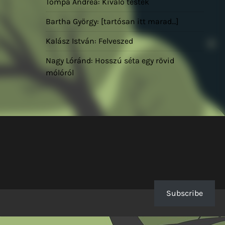
Tompa Andrea: Kiváló testek
Bartha György: [tartósan itt marad…]
Kalász István: Felveszed
Nagy Lóránd: Hosszú séta egy rövid
mólóról
Subscribe