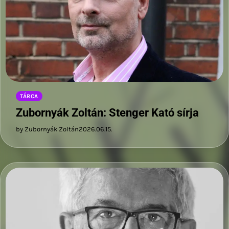
TÁRCA
Zubornyák Zoltán: Stenger Kató sírja
by Zubornyák Zoltán
2026.06.15.