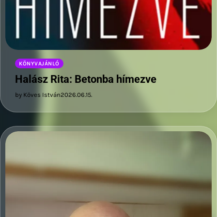
KÖNYVAJÁNLÓ
Halász Rita: Betonba hímezve
by Köves István
2026.06.15.