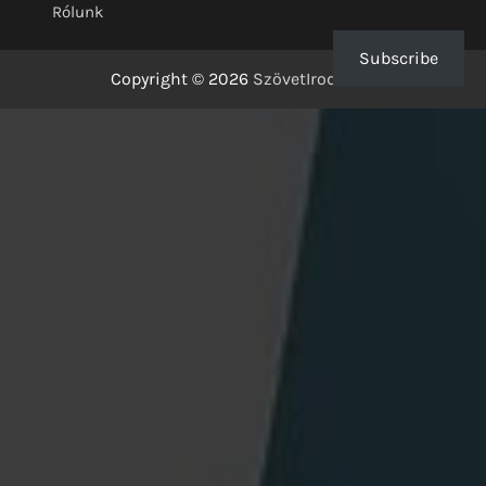
Rólunk
Subscribe
Copyright © 2026
SzövetIrodalom