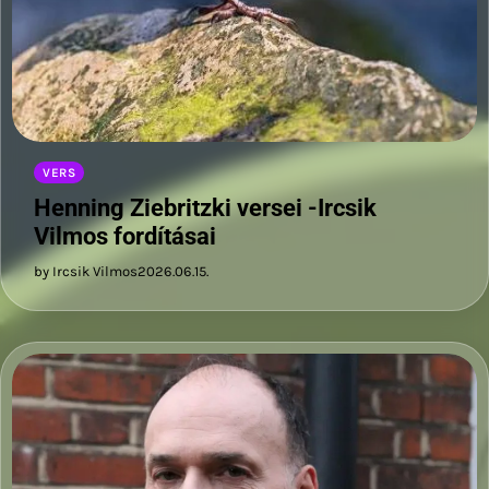
VERS
Henning Ziebritzki versei -Ircsik
Vilmos fordításai
by Ircsik Vilmos
2026.06.15.