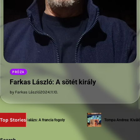
PRÓZA
Farkas László: A sötét király
by Farkas László
2024.11.10.
Top Stories
Sziwery Balázs: A francia fogoly
Tompa Andrea: Kiváló te
Search