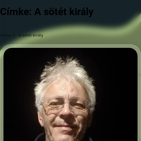
Címke:
A sötét király
Home
A sötét király