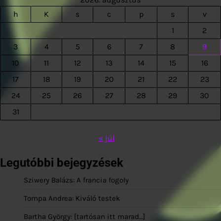
h
K
s
c
p
s
v
1
2
3
4
5
6
7
8
9
10
11
12
13
14
15
16
17
18
19
20
21
22
23
24
25
26
27
28
29
30
31
« júl
Legutóbbi bejegyzések
Sziwery Balázs: A francia fogoly
Tompa Andrea: Kiváló testek
Bartha György: [tartósan itt marad…]