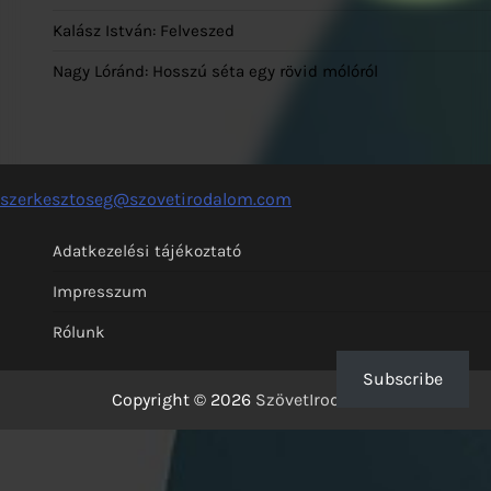
Kalász István: Felveszed
Nagy Lóránd: Hosszú séta egy rövid mólóról
szerkesztoseg@szovetirodalom.com
Adatkezelési tájékoztató
Impresszum
Rólunk
Subscribe
Copyright © 2026
SzövetIrodalom